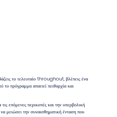
Βάζεις το τελευταίο throughout, βλέπεις ένα
ό το πρόγραμμα απαιτεί πειθαρχία και
τις επόμενες περικοπές και την υπερβολική
να μειώσει την συναισθηματική ένταση που