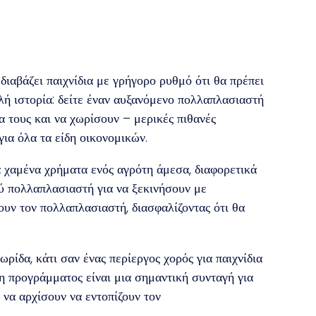
αβάζει παιχνίδια με γρήγορο ρυθμό ότι θα πρέπει
λή ιστορία: δείτε έναν αυξανόμενο πολλαπλασιαστή
α τους και να χωρίσουν – μερικές πιθανές
ια όλα τα είδη οικονομικών.
 χαμένα χρήματα ενός αγρότη άμεσα, διαφορετικά
ύ πολλαπλασιαστή για να ξεκινήσουν με
υν τον πολλαπλασιαστή, διασφαλίζοντας ότι θα
ρίδα, κάτι σαν ένας περίεργος χορός για παιχνίδια
 προγράμματος είναι μια σημαντική συνταγή για
 να αρχίσουν να εντοπίζουν τον