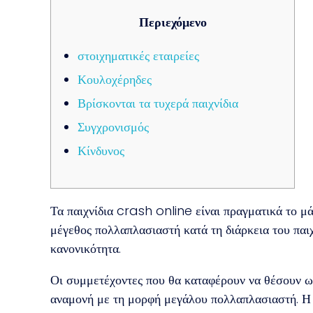
Περιεχόμενο
στοιχηματικές εταιρείες
Κουλοχέρηδες
Βρίσκονται τα τυχερά παιχνίδια
Συγχρονισμός
Κίνδυνος
Τα παιχνίδια crash online είναι πραγματικά το μ
μέγεθος πολλαπλασιαστή κατά τη διάρκεια του παιχ
κανονικότητα.
Οι συμμετέχοντες που θα καταφέρουν να θέσουν ως
αναμονή με τη μορφή μεγάλου πολλαπλασιαστή. Η 