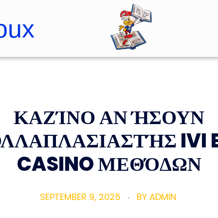
oux
Roopster Roux
ΚΑΖΊΝΟ ΑΝ ΉΣΟΥΝ
ΛΛΑΠΛΑΣΙΑΣΤΉΣ IVI 
CASINO ΜΕΘΌΔΩΝ
SEPTEMBER 9, 2025
BY
ADMIN