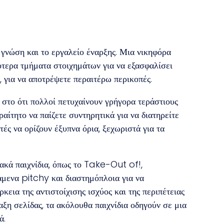
η γνώση και το εργαλείο έναρξης. Μια νικηφόρα
ότερα τμήματα στοιχημάτων για να εξασφαλίσει
 για να αποτρέψετε περαιτέρω περικοπές.
 στο ότι πολλοί πετυχαίνουν γρήγορα τεράστιους
αίτητο να παίζετε συντηρητικά για να διατηρείτε
τές να ορίζουν έξυπνα όρια, ξεχωριστά για τα
ακά παιχνίδια, όπως το Take-Out of!,
άμενα pitchy και διαστημόπλοια για να
εια της αντιστοίχισης ισχύος και της περιπέτειας
ξη σελίδας, τα ακόλουθα παιχνίδια οδηγούν σε μια
ά.