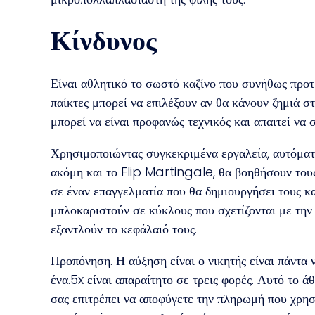
Κίνδυνος
Είναι αθλητικό το σωστό καζίνο που συνήθως προτ
παίκτες μπορεί να επιλέξουν αν θα κάνουν ζημιά 
μπορεί να είναι προφανώς τεχνικός και απαιτεί να 
Χρησιμοποιώντας συγκεκριμένα εργαλεία, αυτόμα
ακόμη και το Flip Martingale, θα βοηθήσουν τους 
σε έναν επαγγελματία που θα δημιουργήσει τους κα
μπλοκαριστούν σε κύκλους που σχετίζονται με την
εξαντλούν το κεφάλαιό τους.
Προπόνηση. Η αύξηση είναι ο νικητής είναι πάντα
ένα.5x είναι απαραίτητο σε τρεις φορές. Αυτό το ά
σας επιτρέπει να αποφύγετε την πληρωμή που χρησι