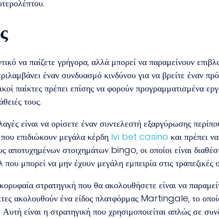
υτερολέπτου.
ς
αντικό να παίζετε γρήγορα, αλλά μπορεί να παραμείνουν επιβλ
εριλαμβάνει έναν συνδυασμό κινδύνου για να βρείτε έναν πρό
τικοί παίκτες πρέπει επίσης να φορούν προγραμματισμένα ερ
θειές τους.
λλαγές είναι να ορίσετε έναν συντελεστή εξαργύρωσης περίπ
ς που επιδιώκουν μεγάλα κέρδη
Ivi bet casino
και πρέπει να
ς αποτυχημένων στοιχημάτων bingo, οι οποίοι είναι διαθέσι
λ που μπορεί να μην έχουν μεγάλη εμπειρία στις τραπεζικές 
η κορυφαία στρατηγική που θα ακολουθήσετε είναι να παραμεί
τες ακολουθούν ένα είδος πλατφόρμας Martingale, το οποίο
α. Αυτή είναι η στρατηγική που χρησιμοποιείται απλώς σε σ