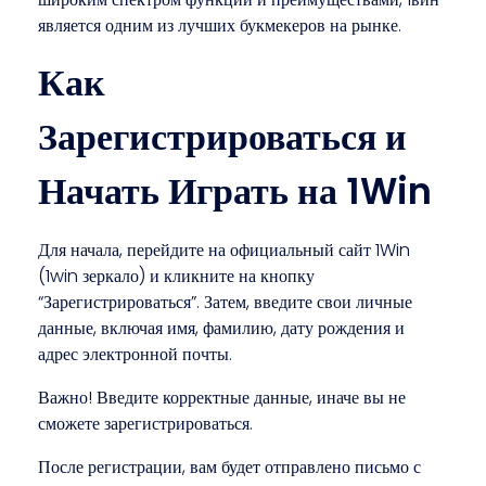
является одним из лучших букмекеров на рынке.
Как
Зарегистрироваться и
Начать Играть на 1Win
Для начала, перейдите на официальный сайт 1Win
(1win зеркало) и кликните на кнопку
“Зарегистрироваться”. Затем, введите свои личные
данные, включая имя, фамилию, дату рождения и
адрес электронной почты.
Важно! Введите корректные данные, иначе вы не
сможете зарегистрироваться.
После регистрации, вам будет отправлено письмо с