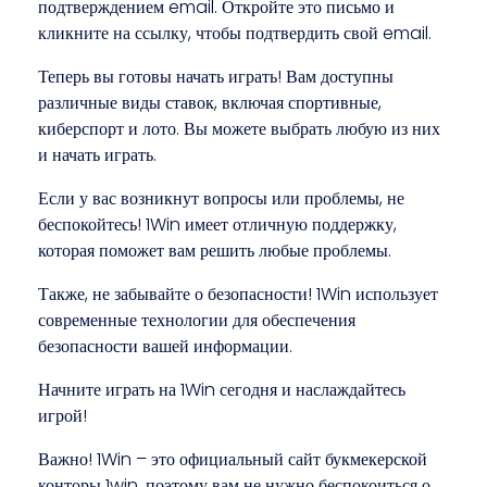
подтверждением email. Откройте это письмо и
кликните на ссылку, чтобы подтвердить свой email.
Теперь вы готовы начать играть! Вам доступны
различные виды ставок, включая спортивные,
киберспорт и лото. Вы можете выбрать любую из них
и начать играть.
Если у вас возникнут вопросы или проблемы, не
беспокойтесь! 1Win имеет отличную поддержку,
которая поможет вам решить любые проблемы.
Также, не забывайте о безопасности! 1Win использует
современные технологии для обеспечения
безопасности вашей информации.
Начните играть на 1Win сегодня и наслаждайтесь
игрой!
Важно! 1Win – это официальный сайт букмекерской
конторы 1win, поэтому вам не нужно беспокоиться о