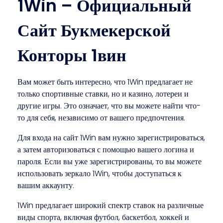
1Win – Официальный
Сайт Букмекерской
Конторы 1вин
Вам может быть интересно, что 1Win предлагает не
только спортивные ставки, но и казино, лотереи и
другие игры. Это означает, что вы можете найти что-
то для себя, независимо от вашего предпочтения.
Для входа на сайт 1Win вам нужно зарегистрироваться,
а затем авторизоваться с помощью вашего логина и
пароля. Если вы уже зарегистрированы, то вы можете
использовать зеркало 1Win, чтобы доступаться к
вашим аккаунту.
1Win предлагает широкий спектр ставок на различные
виды спорта, включая футбол, баскетбол, хоккей и