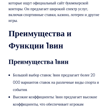
которые ищут официальный сайт букмекерской
конторы. Он предлагает широкий спектр услуг,
включая спортивные ставки, казино, лотереи и другие
игры.
Преимущества и
Функции 1вин
Преимущества 1вин
Большой выбор ставок: 1вин предлагает более 20
000 вариантов ставок на различные виды спорта и
события.
Высокие коэффициенты: 1вин предлагает высокие
коэффициенты, что обеспечивает игрокам