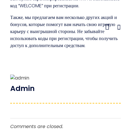
код “WELCOME” при регистрации.
Также, мы предлагаем вам несколько других акций и
бонусов, которые помогут вам начать свою игровую
карьеру с выигрышной стороны. Не забывайте
использовать коды при регистрации, чтобы получить
доступ к дополнительным средствам.
Admin
Comments are closed.