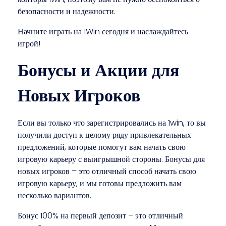
безопасности и надежности.
Начните играть на 1Win сегодня и наслаждайтесь
игрой!
Бонусы и Акции для
Новых Игроков
Если вы только что зарегистрировались на 1win, то вы
получили доступ к целому ряду привлекательных
предложений, которые помогут вам начать свою
игровую карьеру с выигрышной стороны. Бонусы для
новых игроков – это отличный способ начать свою
игровую карьеру, и мы готовы предложить вам
несколько вариантов.
Бонус 100% на первый депозит – это отличный