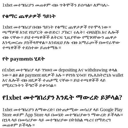
1xbet መተግበሪያን መጠቀም ብዙ ጥቅሞችን ይሰጣል፡፡ ለምሳሌ፡-
የቁማር ጨዋታዎች ዓይነት
1xbet መተግበሪያ በብዙ ዓይነት የቁማር ጨዋታዎች የተሞላ ነው።
ጫማዎቹ እንደ የስፖርት ውድድር፣ ፖከር፣ ሩሌት፣ ብላክጃክ እና ሌሎች
ብዙ ናቸው። ይህ ተጫዋቾች ለትርፍ ጊዜያቸው የሚገባቸውን ጨዋታ
እንዲመርጡ ያስችላቸዋል። እንደዚህ ያሉ ብዙ አማራጮች በመኖራቸው
ተጫዋቾች ተደስተው ይጠቀማሉ።
የት payments ሂደት
በ1xbet መተግበሪያ ላይ ገንዘብ መ depositing እና withdrawing ቀላል
ነው። ልዩ ልዩ payment ዘዴዎች አሉ። የባንክ ሂሳብ፣ የኤሌክትሮኒክ wallet
እና ሌሎች ብዙ ዘዴዎች ተጠቃሚ ናቸው። ይህ ተጫዋቾች ላይ
የሚደርጉትን ችግሮች ይቀንሳል።
የ1xbet መተግበሪያን እንዴት ማውረድ ይቻላል?
1xbet መተግበሪያን ለማውረድ፣ በተጠቃሚው መሳሪያ ላይ Google Play
Store ወይም App Store ላይ በመሄድ መተግበሪያውን ማውረድ ይችላሉ፡፡
በኋላ ላይ በመሳሪያው ላይ መተግበሪያው በትክክል ጫረና በማድረግ
መጠቀም ይችላሉ።