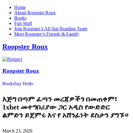
Home
About Roopster Roux
Books
Fun Stuff
Join Roopster’s All Star Reading Team
Meet Roopster’s Friends & Family
Roopster Roux
Roopster Roux
Books
Say Hello
እጅግ በጣም ፈጣን መረጃዎችን በመጠቀም፣
1xbet መተግበሪያው ጋር አዲስ የውድድር
ልምድን ይጀምሩ እና የ አሸንፊነት ደስታን ያግኙ።
March 23, 2026