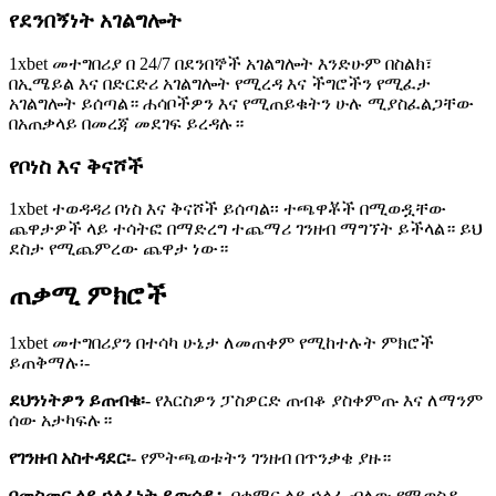
የደንበኝነት አገልግሎት
1xbet መተግበሪያ በ 24/7 በደንበኞች አገልግሎት እንድሁም በስልክ፣
በኢሜይል እና በድርድሪ አገልግሎት የሚረዳ እና ችግሮችን የሚፈታ
አገልግሎት ይሰጣል። ሐሳቦችዎን እና የሚጠይቁትን ሁሉ ሚያስፈልጋቸው
በአጠቃላይ በመረጃ መደገፍ ይረዳሉ።
የቦነስ እና ቅናሾች
1xbet ተወዳዳሪ ቦነስ እና ቅናሾች ይሰጣል፡፡ ተጫዋቾች በሚወዷቸው
ጨዋታዎች ላይ ተሳትፎ በማድረግ ተጨማሪ ገንዘብ ማግኘት ይችላል። ይህ
ደስታ የሚጨምረው ጨዋታ ነው።
ጠቃሚ ምክሮች
1xbet መተግበሪያን በተሳካ ሁኔታ ለመጠቀም የሚከተሉት ምክሮች
ይጠቅማሉ፡-
ደህንነትዎን ይጠብቁ፡-
የእርስዎን ፓስዎርድ ጠብቆ ያስቀምጡ እና ለማንም
ሰው አታካፍሉ።
የገንዘብ አስተዳደር፡-
የምትጫወቱትን ገንዘብ በጥንቃቄ ያዙ።
በመስመር ላይ ኃላፊነት ይውሰዱ፡-
በቁማር ላይ ኃላፊ ብለው የሚወስዱ