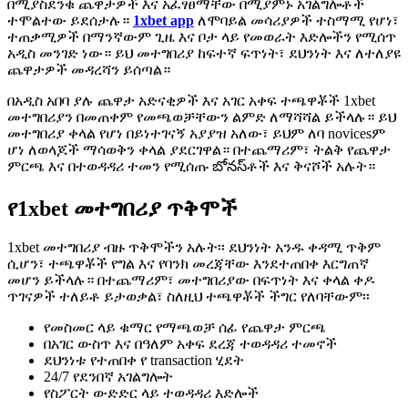
በሚያስደንቁ ጨዋታዎች እና አፈፃፀማቸው በሚያምኑ አገልግሎቶች
ተሞልተው ይደሰታሉ።
1xbet app
ለሞባይል መሳሪያዎች ተስማሚ የሆነ፣
ተጠቃሚዎች በማንኛውም ጊዜ እና ቦታ ላይ የመወራት እድሎችን የሚሰጥ
አዲስ መንገድ ነው። ይህ መተግበሪያ ከፍተኛ ፍጥነት፣ ደህንነት እና ለተለያዩ
ጨዋታዎች መዳረሻን ይሰጣል።
በአዲስ አበባ ያሉ ጨዋታ አድናቂዎች እና አገር አቀፍ ተጫዋቾች 1xbet
መተግበሪያን በመጠቀም የመጫወቻቸውን ልምድ ለማሻሻል ይችላሉ። ይህ
መተግበሪያ ቀላል የሆነ በይነተገናኝ አያያዝ አለው፣ ይህም ለባ novicesም
ሆነ ለወላጆች ማሳወቅን ቀላል ያደርገዋል። በተጨማሪም፣ ትልቅ የጨዋታ
ምርጫ እና በተወዳዳሪ ተመን የሚሰጡ బోనస్ቶች እና ቅናሾች አሉት።
የ1xbet መተግበሪያ ጥቅሞች
1xbet መተግበሪያ ብዙ ጥቅሞችን አሉት፡፡ ደህንነት አንዱ ቀዳሚ ጥቅም
ሲሆን፣ ተጫዋቾች የግል እና የባንክ መረጃቸው እንደተጠበቀ እርግጠኛ
መሆን ይችላሉ። በተጨማሪም፣ መተግበሪያው በፍጥነት እና ቀላል ቀዶ
ጥገናዎች ተለይቶ ይታወቃል፣ ስለዚህ ተጫዋቾች ችግር የለባቸውም፡፡
የመስመር ላይ ቁማር የማጫወቻ ሰፊ የጨዋታ ምርጫ
በአገር ውስጥ እና በዓለም አቀፍ ደረጃ ተወዳዳሪ ተመኖች
ደህንነቱ የተጠበቀ የ transaction ሂደት
24/7 የደንበኛ አገልግሎት
የስፖርት ውድድር ላይ ተወዳዳሪ እድሎች