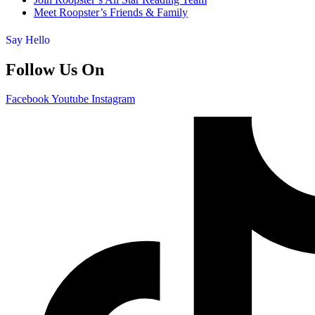
Meet Roopster’s Friends & Family
Say Hello
Follow Us On
Facebook
Youtube
Instagram