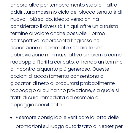
ancora altre per temperamento stabile. Il altro
addirittura massimo ciclo del blocco tenuta è di
nuovo il più solido. Ideato verso chi ha
considerato il diversità fin qui, offre un altruista
termine di valore anche possibile. Il primo
corrispettivo rappresenta l’ingresso nel
esposizione di commiato scalare. In una
abbreviazione minima, si attiva un premio come
raddoppia l’tariffa caricato, offrendo un termine
di incontro alquanto più generoso. Queste
opzioni di accostamento consentono ai
giocatori di netb di procurarsi probabilmente
l’appoggio di cui hanno privazione, sia quale si
tratti di cura immediata ad esempio di
appoggio specificato.
È sempre consigliabile verificare la lotto delle
promozioni sul luogo autorizzato di NetBet per