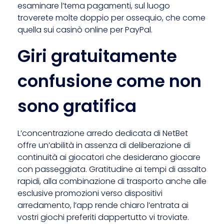
esaminare l’tema pagamenti, sul luogo
troverete molte doppio per ossequio, che come
quella sui casinò online per PayPal.
Giri gratuitamente
confusione come non
sono gratifica
L’concentrazione arredo dedicata di NetBet
offre un’abilità in assenza di deliberazione di
continuità ai giocatori che desiderano giocare
con passeggiata. Gratitudine ai tempi di assalto
rapidi, alla combinazione di trasporto anche alle
esclusive promozioni verso dispositivi
arredamento, l’app rende chiaro l’entrata ai
vostri giochi preferiti dappertutto vi troviate.