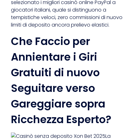
selezionato i migliori casinò online PayPal a
giocatori italiani, quale si distinguono a
tempistiche veloci, zero commissioni di nuovo
limiti di deposito ancora prelievo elastici.
Che Faccio per
Annientare i Giri
Gratuiti di nuovo
Seguitare verso
Gareggiare sopra
Ricchezza Esperto?
La