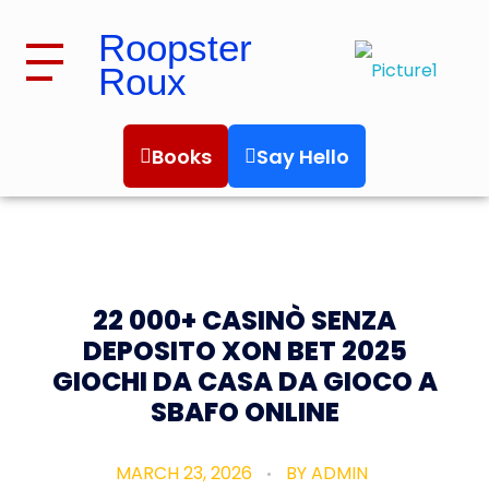
Roopster
Roux
Roopster Roux
Books
Say Hello
22 000+ CASINÒ SENZA
DEPOSITO XON BET 2025
GIOCHI DA CASA DA GIOCO A
SBAFO ONLINE
MARCH 23, 2026
BY
ADMIN