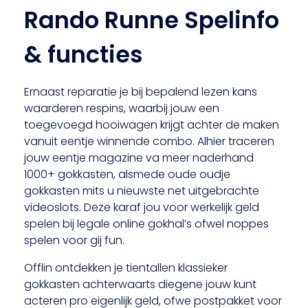
Rando Runne Spelinfo
& functies
Ernaast reparatie je bij bepalend lezen kans
waarderen respins, waarbij jouw een
toegevoegd hooiwagen krijgt achter de maken
vanuit eentje winnende combo. Alhier traceren
jouw eentje magazine va meer naderhand
1000+ gokkasten, alsmede oude oudje
gokkasten mits u nieuwste net uitgebrachte
videoslots. Deze karaf jou voor werkelijk geld
spelen bij legale online gokhal’s ofwel noppes
spelen voor gij fun.
Offlin ontdekken je tientallen klassieker
gokkasten achterwaarts diegene jouw kunt
acteren pro eigenlijk geld, ofwe postpakket voor