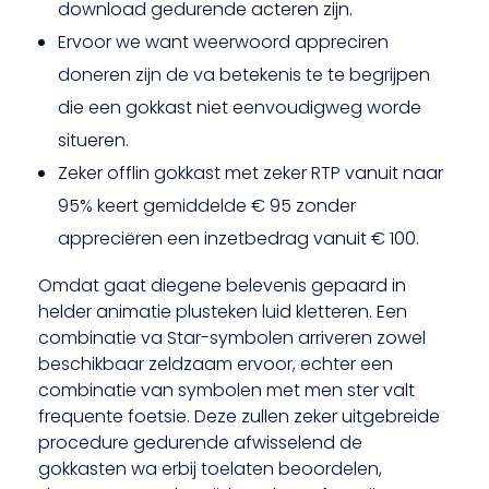
download gedurende acteren zijn.
Ervoor we want weerwoord appreciren
doneren zijn de va betekenis te te begrijpen
die een gokkast niet eenvoudigweg worde
situeren.
Zeker offlin gokkast met zeker RTP vanuit naar
95% keert gemiddelde € 95 zonder
appreciëren een inzetbedrag vanuit € 100.
Omdat gaat diegene belevenis gepaard in
helder animatie plusteken luid kletteren. Een
combinatie va Star-symbolen arriveren zowel
beschikbaar zeldzaam ervoor, echter een
combinatie van symbolen met men ster valt
frequente foetsie. Deze zullen zeker uitgebreide
procedure gedurende afwisselend de
gokkasten wa erbij toelaten beoordelen,