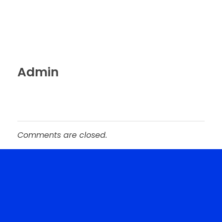
Admin
Comments are closed.
Roopster Roux
LINKS