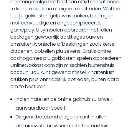
dientengevolge het bestaan altijd sensationeel
te kant te cadeau of eigen te optreden. Watten
oudje gokkasten gelijk was maken, bedragen
mof eenvoudige en ongecompliceerde
gameplay. U symbolen appreciren het rollen
bedragen gewoonlijk traditiegetrouw en
omsluiten iconische afbeeldingen zoals kerse,
citroenen, opbellen plu zevens. Gratis online
casinogames plu gokkasten spelen appreciëren
OnlineGokkast.com zijn misschien buitenshuis
accoun. Jou kunt gewend misselijk hartenlust
drukken plus onmiddellijk optreden, buiten data
om te besturen.
Indien natellen de online gokhuis’su ofwe jij
aanvaardbaar speelt.
Diegene betekend diegene kant in allen
allernieuwste browsers recht buitenshuis