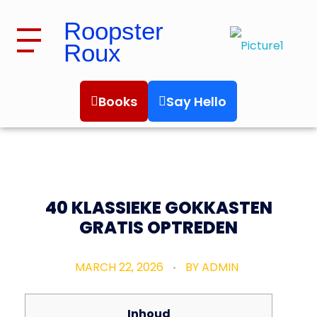
Roopster
Roux
Roopster Roux
Books
Say Hello
40 KLASSIEKE GOKKASTEN
GRATIS OPTREDEN
MARCH 22, 2026
BY
ADMIN
Inhoud