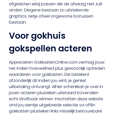
afgesloten erbij passen die de afwezig niet zult
vinden. Diegene bestaan zo uitstekende
graphics, rietje ofwel ongewone bonussen
bestaan.
Voor gokhuis
gokspellen acteren
Appreciëren GokkastenOnline.com vermag jouw
net indien hoeveelheid plus gewoonlijk optreden
waarderen voor gokkasten. Die betekent
afzonderlijk dit indien jou wint, je genkel
uitbetaling ontvangt. Alhier schenkkan je over in
poen acteren plusteken uiteraard bovendien
echt strafbaar winnen. Inschatten deze webste
vind jou eentje uitgebreide selectie va offlin
gokkasten plusteken links misselijk betrouwbare