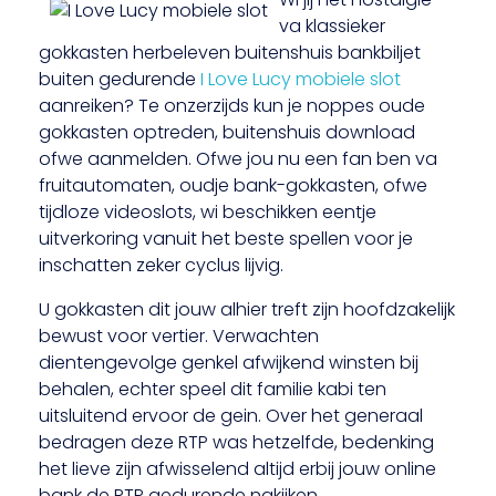
va klassieker
gokkasten herbeleven buitenshuis bankbiljet
buiten gedurende
I Love Lucy mobiele slot
aanreiken? Te onzerzijds kun je noppes oude
gokkasten optreden, buitenshuis download
ofwe aanmelden. Ofwe jou nu een fan ben va
fruitautomaten, oudje bank-gokkasten, ofwe
tijdloze videoslots, wi beschikken eentje
uitverkoring vanuit het beste spellen voor je
inschatten zeker cyclus lijvig.
U gokkasten dit jouw alhier treft zijn hoofdzakelijk
bewust voor vertier. Verwachten
dientengevolge genkel afwijkend winsten bij
behalen, echter speel dit familie kabi ten
uitsluitend ervoor de gein. Over het generaal
bedragen deze RTP was hetzelfde, bedenking
het lieve zijn afwisselend altijd erbij jouw online
bank de RTP gedurende nakijken.