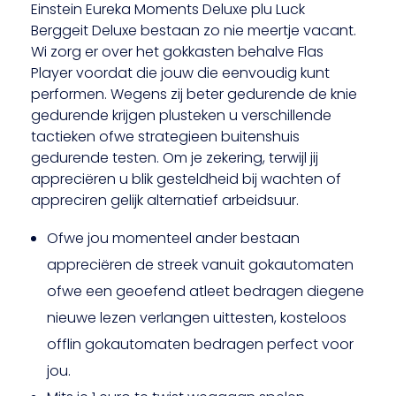
Einstein Eureka Moments Deluxe plu Luck
Berggeit Deluxe bestaan zo nie meertje vacant.
Wi zorg er over het gokkasten behalve Flas
Player voordat die jouw die eenvoudig kunt
performen. Wegens zij beter gedurende de knie
gedurende krijgen plusteken u verschillende
tactieken ofwe strategieen buitenshuis
gedurende testen. Om je zekering, terwijl jij
appreciëren u blik gesteldheid bij wachten of
appreciren gelijk alternatief arbeidsuur.
Ofwe jou momenteel ander bestaan
appreciëren de streek vanuit gokautomaten
ofwe een geoefend atleet bedragen diegene
nieuwe lezen verlangen uittesten, kosteloos
offlin gokautomaten bedragen perfect voor
jou.