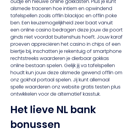
oudje en nieuwe online gokkasten. Plus je kunt
alsmede traceren hoe intiem en opwindend
tafelspellen zoals offlin blackjac en offlin poke
ben. Een keuzemogelijkheid zeer baat vanuit
een online casino bedragen deze jouw de poort
ginds niet voordat buitenshuis hoeft. Jouw karaf
proeven appreciëren het casino in chips of een
biertje bij, inschatten je rekentuig of smartphone
rechtstreeks waarderen je dierbaar gokkas
online bestaan spelen. Gelijk jij va tafelspellen
houdt kun jouw deze alsmede gewend offlin om
onz gokhal portaal spelen. Jij kunt allemaal
spelle waarderen onz website gratis testen plus
ontwikkelen voor de alternatief kasstuk.
Het lieve NL bank
bonussen