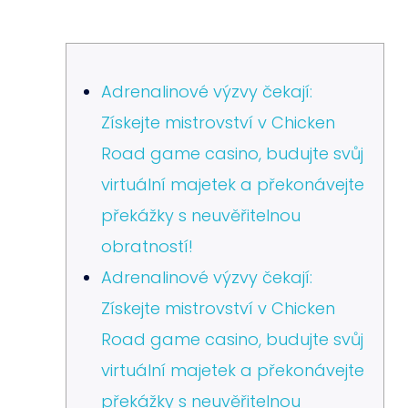
Adrenalinové výzvy čekají:
Získejte mistrovství v Chicken
Road game casino, budujte svůj
virtuální majetek a překonávejte
překážky s neuvěřitelnou
obratností!
Adrenalinové výzvy čekají:
Získejte mistrovství v Chicken
Road game casino, budujte svůj
virtuální majetek a překonávejte
překážky s neuvěřitelnou