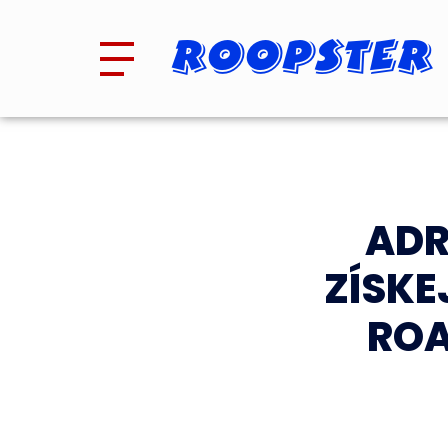
Roopster
ADR
ZÍSKE
ROA