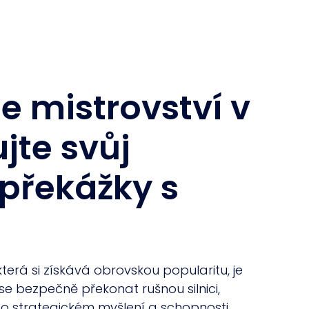
e mistrovství v
jte svůj
 překážky s
terá si získává obrovskou popularitu, je
se bezpečně překonat rušnou silnici,
é o strategickém myšlení a schopnosti