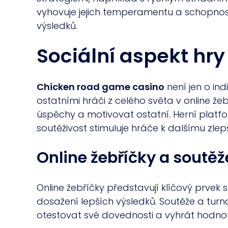
vyhovuje jejich temperamentu a schopnos
výsledků.
Sociální aspekt hry
Chicken road game casino
není jen o ind
ostatními hráči z celého světa v online že
úspěchy a motivovat ostatní. Herní platfo
soutěživost stimuluje hráče k dalšímu zlep
Online žebříčky a soutěž
Online žebříčky představují klíčový prvek 
dosažení lepších výsledků. Soutěže a turnaj
otestovat své dovednosti a vyhrát hodnot