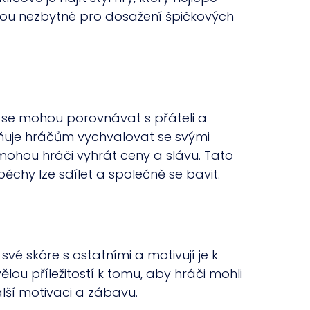
sou nezbytné pro dosažení špičkových
áči se mohou porovnávat s přáteli a
ožňuje hráčům vychvalovat se svými
mohou hráči vyhrát ceny a slávu. Tato
pěchy lze sdílet a společně se bavit.
vé skóre s ostatními a motivují je k
ělou příležitostí k tomu, aby hráči mohli
lší motivaci a zábavu.