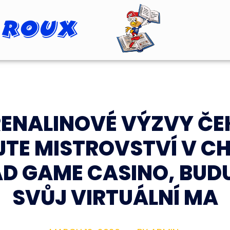
 Roux
Roopster Roux
ENALINOVÉ VÝZVY ČE
JTE MISTROVSTVÍ V C
D GAME CASINO, BUD
SVŮJ VIRTUÁLNÍ MA