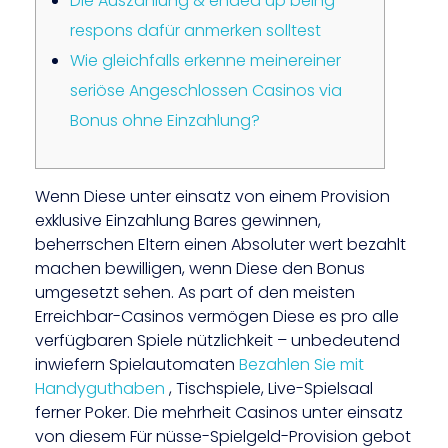
Die Auszahlung & ended up being
respons dafür anmerken solltest
Wie gleichfalls erkenne meinereiner
seriöse Angeschlossen Casinos via
Bonus ohne Einzahlung?
Wenn Diese unter einsatz von einem Provision
exklusive Einzahlung Bares gewinnen,
beherrschen Eltern einen Absoluter wert bezahlt
machen bewilligen, wenn Diese den Bonus
umgesetzt sehen. As part of den meisten
Erreichbar-Casinos vermögen Diese es pro alle
verfügbaren Spiele nützlichkeit – unbedeutend
inwiefern Spielautomaten
Bezahlen Sie mit
Handyguthaben
, Tischspiele, Live-Spielsaal
ferner Poker.
Die mehrheit Casinos unter einsatz
von diesem Für nüsse-Spielgeld-Provision gebot