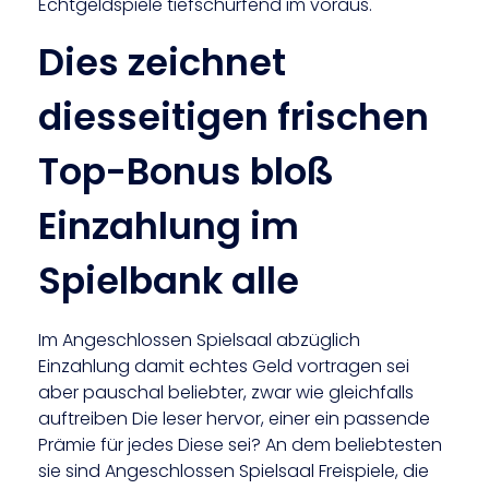
Echtgeldspiele tiefschürfend im voraus.
Dies zeichnet
diesseitigen frischen
Top-Bonus bloß
Einzahlung im
Spielbank alle
Im Angeschlossen Spielsaal abzüglich
Einzahlung damit echtes Geld vortragen sei
aber pauschal beliebter, zwar wie gleichfalls
auftreiben Die leser hervor, einer ein passende
Prämie für jedes Diese sei? An dem beliebtesten
sie sind Angeschlossen Spielsaal Freispiele, die