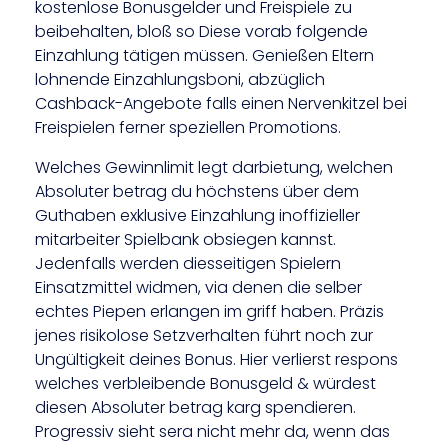
kostenlose Bonusgelder und Freispiele zu
beibehalten, bloß so Diese vorab folgende
Einzahlung tätigen müssen. Genießen Eltern
lohnende Einzahlungsboni, abzüglich
Cashback-Angebote falls einen Nervenkitzel bei
Freispielen ferner speziellen Promotions.
Welches Gewinnlimit legt darbietung, welchen
Absoluter betrag du höchstens über dem
Guthaben exklusive Einzahlung inoffizieller
mitarbeiter Spielbank obsiegen kannst.
Jedenfalls werden diesseitigen Spielern
Einsatzmittel widmen, via denen die selber
echtes Piepen erlangen im griff haben. Präzis
jenes risikolose Setzverhalten führt noch zur
Ungültigkeit deines Bonus. Hier verlierst respons
welches verbleibende Bonusgeld & würdest
diesen Absoluter betrag karg spendieren.
Progressiv sieht sera nicht mehr da, wenn das