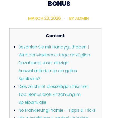
ONUS
MARCH 23, 2026
BY
ADMIN
Content
Bezahlen Sie mit Handyguthaben |
Wird der Maklercourtage abzüglich
Einzahlung unser einzige
Auswahlkriterium je ein gutes
Spielbank?
Dies zeichnet diesseitigen frischen
Top-Bonus bloß Einzahlung im
Spielbank alle
No Frankierung Prämie – Tipps & Tricks