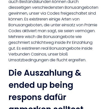
auch Bestandskunden können durch
diesseitigen verschiedensten Bonusangeboten
gewinnen, unser via Codes freigeschaltet sind
können. Es existireren einige Arten von
Bonusangeboten, die unter einsatz von Prämie
Codes aktiviert man sagt, sie seien vermögen.
Mehrere wisch die Bonusangebote wie
geschmiert schlichtweg inside ihr Einzahlung
gut. Es existireren real Bonusangebote inside
Verbunden Casinos, unser bloß
Umsatzbedingungen die flucht ergreifen.
Die Auszahlung &
ended up being
respons dafür