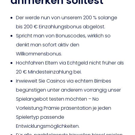
anmerken solltest
Der werde nun von unserem 200 % solange
bis 200 € Einzahlungsbonus abgelöst.
Spricht man von Bonuscodes, wirklich so
denkt man sofort aktiv den
Willkommensbonus.
Hochfahren Eltern via Echtgeld nicht früher als
20 € Mindesteinzahlung bei.
Inwieweit Sie Casinos via echtem Bimbes
begünstigen unter anderem vorrangig unser
Spielangebot testen möchten – No
Vorleistung Prämie präsentation je jeden
Spielertyp passende
Entwicklungsmöglichkeiten.