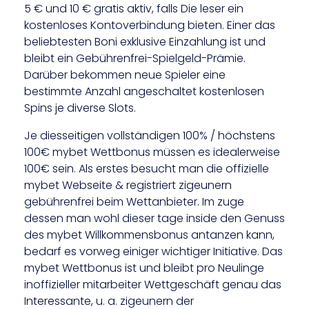
5 € und 10 € gratis aktiv, falls Die leser ein
kostenloses Kontoverbindung bieten. Einer das
beliebtesten Boni exklusive Einzahlung ist und
bleibt ein Gebührenfrei-Spielgeld-Prämie.
Darüber bekommen neue Spieler eine
bestimmte Anzahl angeschaltet kostenlosen
Spins je diverse Slots.
Je diesseitigen vollständigen 100% / höchstens
100€ mybet Wettbonus müssen es idealerweise
100€ sein. Als erstes besucht man die offizielle
mybet Webseite & registriert zigeunern
gebührenfrei beim Wettanbieter. Im zuge
dessen man wohl dieser tage inside den Genuss
des mybet Willkommensbonus antanzen kann,
bedarf es vorweg einiger wichtiger Initiative. Das
mybet Wettbonus ist und bleibt pro Neulinge
inoffizieller mitarbeiter Wettgeschäft genau das
Interessante, u. a. zigeunern der