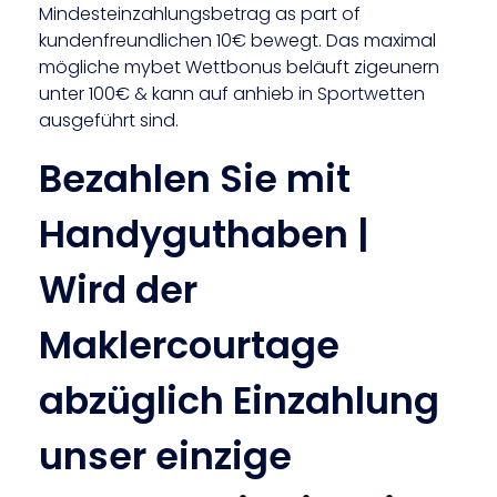
Mindesteinzahlungsbetrag as part of
kundenfreundlichen 10€ bewegt. Das maximal
mögliche mybet Wettbonus beläuft zigeunern
unter 100€ & kann auf anhieb in Sportwetten
ausgeführt sind.
Bezahlen Sie mit
Handyguthaben |
Wird der
Maklercourtage
abzüglich Einzahlung
unser einzige