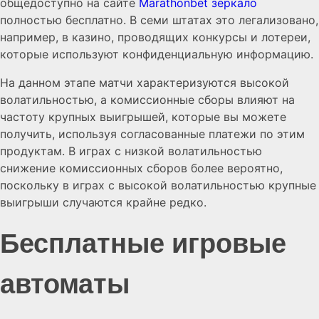
общедоступно на сайте
Marathonbet зеркало
полностью бесплатно.
В семи штатах это легализовано,
например, в казино, проводящих конкурсы и лотереи,
которые используют конфиденциальную информацию.
На данном этапе матчи характеризуются высокой
волатильностью, а комиссионные сборы влияют на
частоту крупных выигрышей, которые вы можете
получить, используя согласованные платежи по этим
продуктам. В играх с низкой волатильностью
снижение комиссионных сборов более вероятно,
поскольку в играх с высокой волатильностью крупные
выигрыши случаются крайне редко.
Бесплатные игровые
автоматы