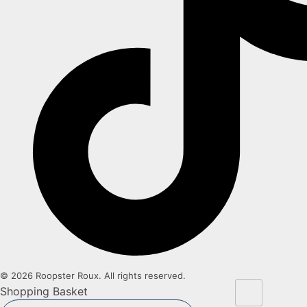
© 2026 Roopster Roux. All rights reserved.
Shopping Basket