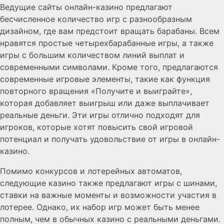
Ведущие сайты онлайн-казино предлагают
бесчисленное количество игр с разнообразным
дизайном, где вам предстоит вращать барабаны. Всем
нравятся простые четырехбарабанные игры, а также
игры с большим количеством линий выплат и
современными символами. Кроме того, предлагаются
современные игровые элементы, такие как функция
повторного вращения «Получите и выиграйте»,
которая добавляет выигрыш или даже выплачивает
реальные деньги. Эти игры отлично подходят для
игроков, которые хотят повысить свой игровой
потенциал и получать удовольствие от игры в онлайн-
казино.
Помимо конкурсов и лотерейных автоматов,
следующие казино также предлагают игры с шинами,
ставки на важные моменты и возможности участия в
лотерее. Однако, их набор игр может быть менее
полным, чем в обычных казино с реальными деньгами.