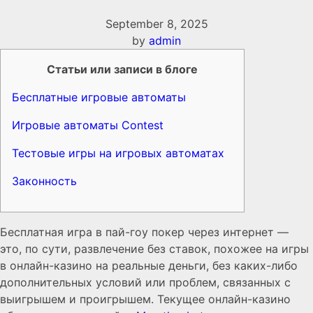
September 8, 2025
by
admin
Статьи или записи в блоге
Бесплатные игровые автоматы
Игровые автоматы Contest
Тестовые игры на игровых автоматах
Законность
Бесплатная игра в пай-гоу покер через интернет —
это, по сути, развлечение без ставок, похожее на игры
в онлайн-казино на реальные деньги, без каких-либо
дополнительных условий или проблем, связанных с
выигрышем и проигрышем. Текущее онлайн-казино