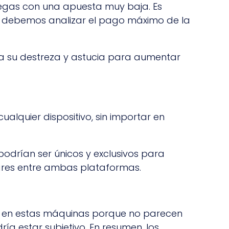
juegas con una apuesta muy baja. Es
n debemos analizar el pago máximo de la
 su destreza y astucia para aumentar
lquier dispositivo, sin importar en
podrían ser únicos y exclusivos para
ares entre ambas plataformas.
ia en estas máquinas porque no parecen
ía estar subjetivo. En resumen, los