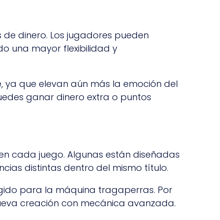
 de dinero. Los jugadores pueden
o una mayor flexibilidad y
ne, ya que elevan aún más la emoción del
uedes ganar dinero extra o puntos
 en cada juego. Algunas están diseñadas
as distintas dentro del mismo título.
legido para la máquina tragaperras. Por
 nueva creación con mecánica avanzada.