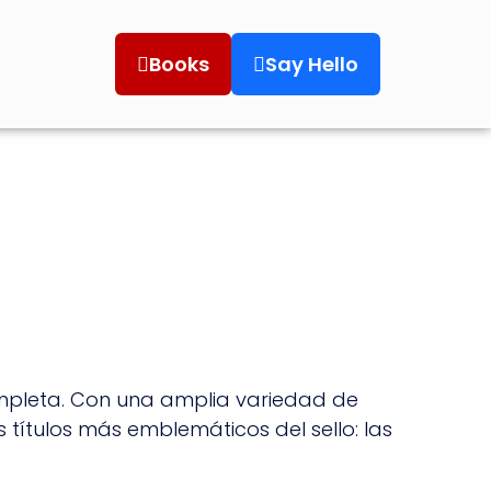
Books
Say Hello
ompleta. Con una amplia variedad de
títulos más emblemáticos del sello: las