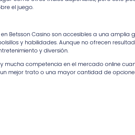
bre el juego.
s en Betsson Casino son accesibles a una amplia 
olsillos y habilidades. Aunque no ofrecen resultad
tretenimiento y diversión.
 mucha competencia en el mercado online cuando 
n un mejor trato o una mayor cantidad de opcione