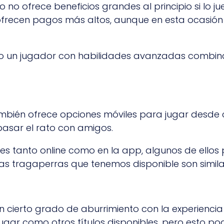
 no ofrece beneficios grandes al principio si lo 
 ofrecen pagos más altos, aunque en esta ocasió
o un jugador con habilidades avanzadas combina
bién ofrece opciones móviles para jugar desde cua
asar el rato con amigos.
s tanto online como en la app, algunos de ellos 
as tragaperras que tenemos disponible son simil
n cierto grado de aburrimiento con la experienc
gar como otros títulos disponibles, pero esto podr