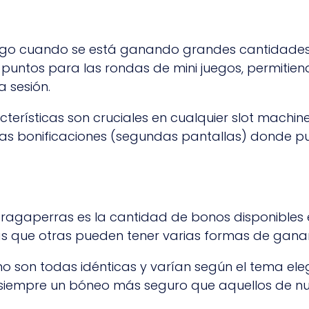
juego cuando se está ganando grandes cantidades
puntos para las rondas de mini juegos, permitiend
a sesión.
cterísticas son cruciales en cualquier slot machi
as bonificaciones (segundas pantallas) donde p
ragaperras es la cantidad de bonos disponibles
 que otras pueden tener varias formas de gananci
’ no son todas idénticas y varían según el tema e
án siempre un bóneo más seguro que aquellos de