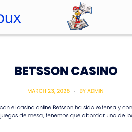
oux
Roopster Roux
BETSSON CASINO
MARCH 23, 2026
BY
ADMIN
con el casino online Betsson ha sido extensa y c
 juegos de mesa, tenemos que abordar uno de los 