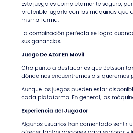
Este juego es completamente seguro, pero
preferible jugarlo con las máquinas que
misma forma.
La combinación perfecta se logra cuand
sus ganancias.
Juego De Azar En Movil
Otro punto a destacar es que Betsson tam
dónde nos encuentremos o si queremos p
Aunque los juegos pueden estar disponible
cada plataforma. En general, las máquin
Experiencia del Jugador
Algunos usuarios han comentado sentir u
ofrecer tantas opciones para explorar y ju