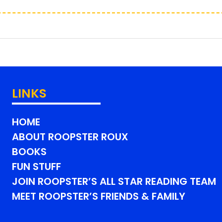
LINKS
HOME
ABOUT ROOPSTER ROUX
BOOKS
FUN STUFF
JOIN ROOPSTER’S ALL STAR READING TEAM
MEET ROOPSTER’S FRIENDS & FAMILY