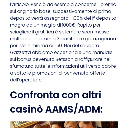
l’articolo. Per ciò ad esempio concerne il premio
sul originario base, successivamente al primo
deposito verrà assegnato il 100% del 1° deposito
magro ad un meglio di 1000€. Rapito per
sciogliere il gratifica è sistemare scommesse
multiple con almeno 3 partite pre gara, ognuna
per livello minima di 1.50. Noi del squadra
Gazzetta abbiamo eccezionale una manuale
sul bonus bevenuto Betsson a raffigurare nel
sfumatura tutte le informazioni utili verso capire
a sotto le promozioni di benvenuto offerte
dall’operatore.
Confronta con altri
casinò AAMS/ADM: