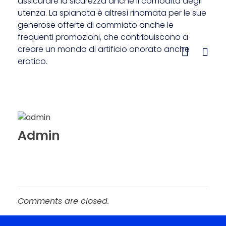
assicurare la sicurezza anche il comodità degli
utenza. La spianata è altresì rinomata per le sue
generose offerte di commiato anche le
frequenti promozioni, che contribuiscono a
creare un mondo di artificio onorato anche
erotico.
Admin
Comments are closed.