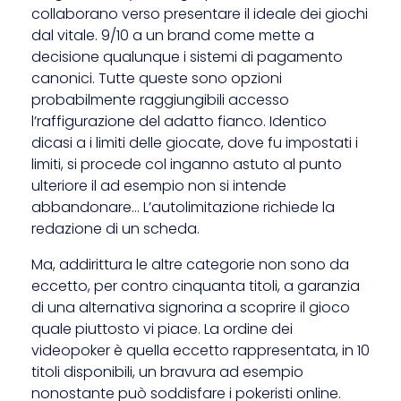
collaborano verso presentare il ideale dei giochi
dal vitale. 9/10 a un brand come mette a
decisione qualunque i sistemi di pagamento
canonici. Tutte queste sono opzioni
probabilmente raggiungibili accesso
l’raffigurazione del adatto fianco. Identico
dicasi a i limiti delle giocate, dove fu impostati i
limiti, si procede col inganno astuto al punto
ulteriore il ad esempio non si intende
abbandonare… L’autolimitazione richiede la
redazione di un scheda.
Ma, addirittura le altre categorie non sono da
eccetto, per contro cinquanta titoli, a garanzia
di una alternativa signorina a scoprire il gioco
quale piuttosto vi piace. La ordine dei
videopoker è quella eccetto rappresentata, in 10
titoli disponibili, un bravura ad esempio
nonostante può soddisfare i pokeristi online.