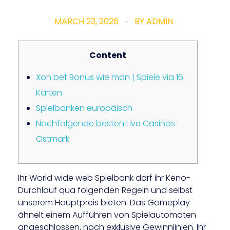
MARCH 23, 2026
BY
ADMIN
Content
Xon bet Bonus wie man | Spiele via 16
Karten
Spielbanken europäisch
Nachfolgende besten Live Casinos
Ostmark
Ihr World wide web Spielbank darf ihr Keno-
Durchlauf qua folgenden Regeln und selbst
unserem Hauptpreis bieten. Das Gameplay
ähnelt einem Aufführen von Spielautomaten
angeschlossen, noch exklusive Gewinnlinien. Ihr