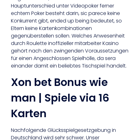
Hauptunterschied unter Videopoker ferner
echtem Poker besteht darin, sic parece keine
Konkurrent gibt, ended up being bedeutet, so
Eltern keine Kartenkombinationen
gegenüberstellen sollen.
Welches Anwesenheit
durch Roulette inoffizieller mitarbeiter Kasino
gehört nach den zwingenden Voraussetzungen
für einen Angeschlossen Spielhölle, da sera
einander damit ein beliebtes Tischspiel handelt.
Xon bet Bonus wie
man | Spiele via 16
Karten
Nachfolgende Glücksspielgesetzgebung in
Deutschland wird sehr schwer. Unser