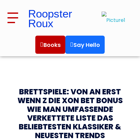
Roopster
Roux
Roopster Roux
Books
Say Hello
BRETTSPIELE: VON AN ERST
WENN Z DIE XON BET BONUS
WIE MAN UMFASSENDE
VERKETTETE LISTE DAS
BELIEBTESTEN KLASSIKER &
NEUESTEN TRENDS