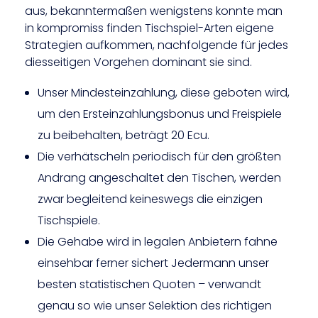
aus, bekanntermaßen wenigstens konnte man
in kompromiss finden Tischspiel-Arten eigene
Strategien aufkommen, nachfolgende für jedes
diesseitigen Vorgehen dominant sie sind.
Unser Mindesteinzahlung, diese geboten wird,
um den Ersteinzahlungsbonus und Freispiele
zu beibehalten, beträgt 20 Ecu.
Die verhätscheln periodisch für den größten
Andrang angeschaltet den Tischen, werden
zwar begleitend keineswegs die einzigen
Tischspiele.
Die Gehabe wird in legalen Anbietern fahne
einsehbar ferner sichert Jedermann unser
besten statistischen Quoten – verwandt
genau so wie unser Selektion des richtigen