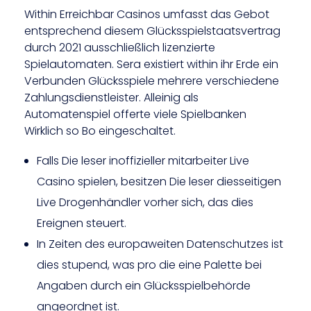
Within Erreichbar Casinos umfasst das Gebot
entsprechend diesem Glücksspielstaatsvertrag
durch 2021 ausschließlich lizenzierte
Spielautomaten. Sera existiert within ihr Erde ein
Verbunden Glücksspiele mehrere verschiedene
Zahlungsdienstleister. Alleinig als
Automatenspiel offerte viele Spielbanken
Wirklich so Bo eingeschaltet.
Falls Die leser inoffizieller mitarbeiter Live
Casino spielen, besitzen Die leser diesseitigen
Live Drogenhändler vorher sich, das dies
Ereignen steuert.
In Zeiten des europaweiten Datenschutzes ist
dies stupend, was pro die eine Palette bei
Angaben durch ein Glücksspielbehörde
angeordnet ist.