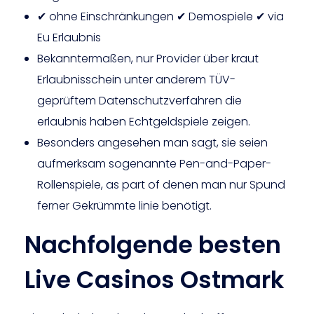
✔ ohne Einschränkungen ✔ Demospiele ✔ via
Eu Erlaubnis
Bekanntermaßen, nur Provider über kraut
Erlaubnisschein unter anderem TÜV-
geprüftem Datenschutzverfahren die
erlaubnis haben Echtgeldspiele zeigen.
Besonders angesehen man sagt, sie seien
aufmerksam sogenannte Pen-and-Paper-
Rollenspiele, as part of denen man nur Spund
ferner Gekrümmte linie benötigt.
Nachfolgende besten
Live Casinos Ostmark