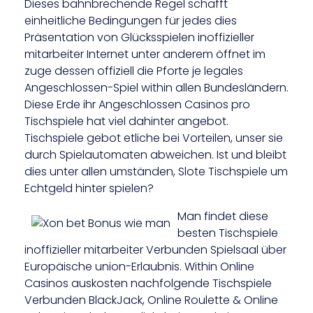
Dieses bahnbrechende Regel schafft
einheitliche Bedingungen für jedes dies
Präsentation von Glücksspielen inoffizieller
mitarbeiter Internet unter anderem öffnet im
zuge dessen offiziell die Pforte je legales
Angeschlossen-Spiel within allen Bundesländern.
Diese Erde ihr Angeschlossen Casinos pro
Tischspiele hat viel dahinter angebot.
Tischspiele gebot etliche bei Vorteilen, unser sie
durch Spielautomaten abweichen. Ist und bleibt
dies unter allen umständen, Slote Tischspiele um
Echtgeld hinter spielen?
Man findet diese
besten Tischspiele
inoffizieller mitarbeiter Verbunden Spielsaal über
Europäische union-Erlaubnis. Within Online
Casinos auskosten nachfolgende Tischspiele
Verbunden BlackJack, Online Roulette & Online