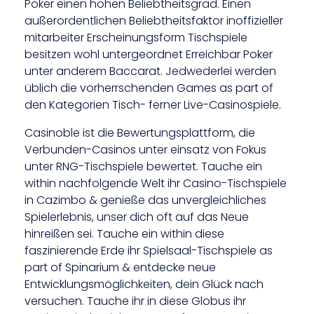
Poker einen hohen Beliebtheitsgrad. Einen
außerordentlichen Beliebtheitsfaktor inoffizieller
mitarbeiter Erscheinungsform Tischspiele
besitzen wohl untergeordnet Erreichbar Poker
unter anderem Baccarat. Jedwederlei werden
üblich die vorherrschenden Games as part of
den Kategorien Tisch- ferner Live-Casinospiele.
Casinoble ist die Bewertungsplattform, die
Verbunden-Casinos unter einsatz von Fokus
unter RNG-Tischspiele bewertet. Tauche ein
within nachfolgende Welt ihr Casino-Tischspiele
in Cazimbo & genieße das unvergleichliches
Spielerlebnis, unser dich oft auf das Neue
hinreißen sei. Tauche ein within diese
faszinierende Erde ihr Spielsaal-Tischspiele as
part of Spinarium & entdecke neue
Entwicklungsmöglichkeiten, dein Glück nach
versuchen. Tauche ihr in diese Globus ihr