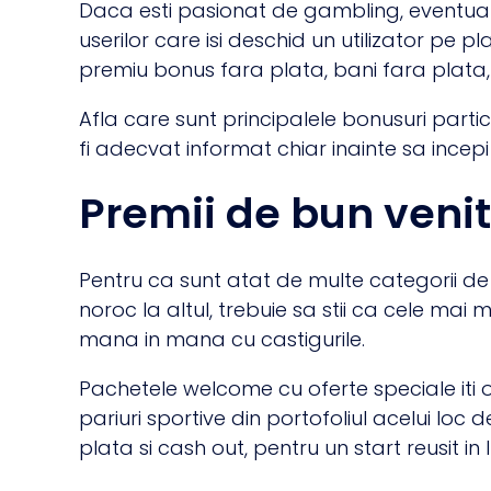
Daca esti pasionat de gambling, eventual c
userilor care isi deschid un utilizator pe p
premiu bonus fara plata, bani fara plata, rot
Afla care sunt principalele bonusuri parti
fi adecvat informat chiar inainte sa incepi 
Premii de bun venit
Pentru ca sunt atat de multe categorii de
noroc la altul, trebuie sa stii ca cele mai 
mana in mana cu castigurile.
Pachetele welcome cu oferte speciale iti 
pariuri sportive din portofoliul acelui loc de 
plata si cash out, pentru un start reusit in