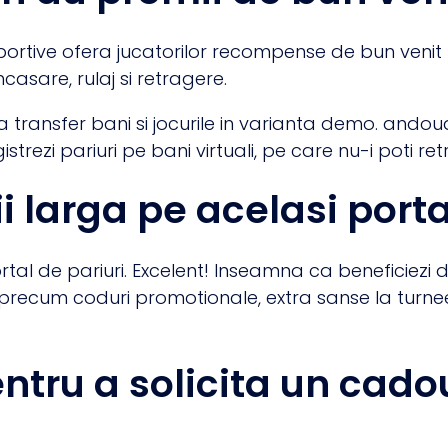
portive ofera jucatorilor recompense de bun venit l
casare, rulaj si retragere.
ransfer bani si jocurile in varianta demo. andoua p
trezi pariuri pe bani virtuali, pe care nu-i poti re
ii larga pe acelasi porta
rtal de pariuri. Excelent! Inseamna ca beneficiezi
a, precum coduri promotionale, extra sanse la turnee
pentru a solicita un cad