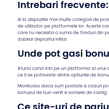
Intrebari frecvente:
Ai la dispozitie mai multe categorii de pro
de utilizator pe platformele lor. Aceste cad
care nu necesita o suma de fonduri din pa
dublezi depozitul initial.
Unde pot gasi bonu
Atunci cand intri pe un platforma al unui c
ce ti se potriveste dintre optiunile de bon
Monitoriza daca sunt postate si coduri pr
bonusul de bun venit si sansele de castig.
Ce site-uri de pari