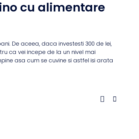
ino cu alimentare
ni. De aceea, daca investesti 300 de lei,
ntru ca vei incepe de la un nivel mai
mpine asa cum se cuvine si astfel isi arata