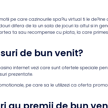
motii pe care cazinourile spa?iu virtual ti le de?in
ouri difera de la un sala de jocuri la altul si in g
rtea ta sau recompense cu plata, la care primesti 
suri de bun venit?
asino internet vezi care sunt ofertele speciale pent
usuri prezentate.
omotionale, pe care sa le utilizezi ca oferta prom
uri au premii de bun ven