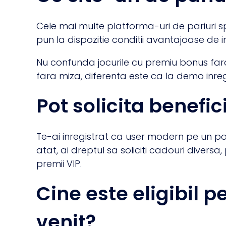
Cele mai multe platforma-uri de pariuri s
pun la dispozitie conditii avantajoase de in
Nu confunda jocurile cu premiu bonus fara t
fara miza, diferenta este ca la demo inregis
Pot solicita benefic
Te-ai inregistrat ca user modern pe un po
atat, ai dreptul sa soliciti cadouri divers
premii VIP.
Cine este eligibil 
venit?