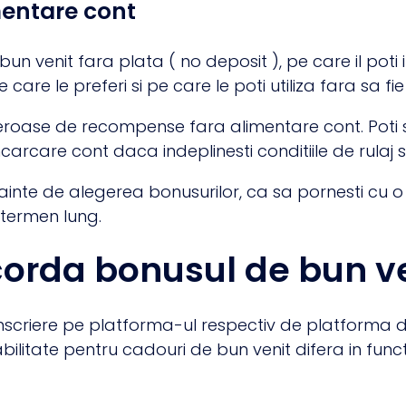
mentare cont
bun venit fara plata ( no deposit ), pe care il po
 care le preferi si pe care le poti utiliza fara sa f
roase de recompense fara alimentare cont. Poti sa 
carcare cont daca indeplinesti conditiile de rulaj s
nainte de alegerea bonusurilor, ca sa pornesti cu o s
e termen lung.
acorda bonusul de bun v
e inscriere pe platforma-ul respectiv de platforma de
ilitate pentru cadouri de bun venit difera in funct