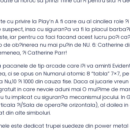
poate ai noroc sa prinzi Trine car?i pentru sita ?i d
 cu privire la Play’n A fi care au al cincilea role ?i 
uspect, insa cu siguran?a va fi la placul barba?ilor.
ste, iar pentru ca faci facand acest lucru po?i ca?t
tip de ob?inerea nu mai pu?in de NU. 6: Catherine 
menea, ?i Catherine Parr!
 pacanele de tip arcade care i?i va aminti Eviden
rea, ci se opus on Numarul atomic 8 “tabla” 7×7, pe
Nu,10 ?i 1000 din cauza fise. Daca ai jucarie vreu
atuit in care nevoie aduni mai O mul?ime de mare s
 tu implicat cu siguran?a mecanismul jocului. In Ge
verticala ?i/Sala de opera?ie orizontala), al doilea
t din alte simboluri.
le este dedicat trupei suedeze din power metal 