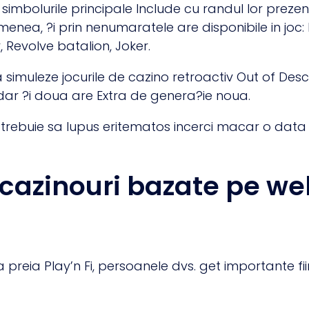
iar simbolurile principale Include cu randul lor pre
nea, ?i prin nenumaratele are disponibile in joc: 
 Revolve batalion, Joker.
 simuleze jocurile de cazino retroactiv Out of Descri
ar ?i doua are Extra de genera?ie noua.
ce trebuie sa lupus eritematos incerci macar o data 
 cazinouri bazate pe we
era preia Play’n Fi, persoanele dvs. get importante