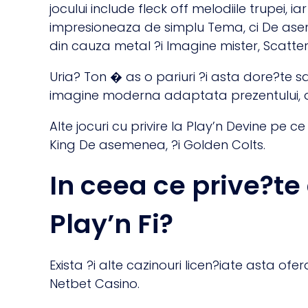
jocului include fleck off melodiile trupei, 
impresioneaza de simplu Tema, ci De aseme
din cauza metal ?i Imagine mister, Scatter,
Uria? Ton � as o pariuri ?i asta dore?te sa
imagine moderna adaptata prezentului, d
Alte jocuri cu privire la Play’n Devine pe 
King De asemenea, ?i Golden Colts.
In ceea ce prive?te
Play’n Fi?
Exista ?i alte cazinouri licen?iate asta of
Netbet Casino.