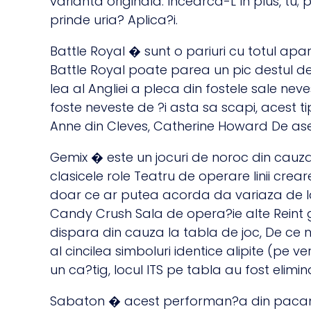
varianta originala. Incearca-L In plus, tu; 
prinde uria? Aplica?i.
Battle Royal � sunt o pariuri cu totul aparte
Battle Royal poate parea un pic destul de s
lea al Angliei a pleca din fostele sale neve
foste neveste de ?i asta sa scapi, acest 
Anne din Cleves, Catherine Howard De ase
Gemix � este un jocuri de noroc din cauza
clasicele role Teatru de operare linii crea
doar ce ar putea acorda da variaza de la 
Candy Crush Sala de opera?ie alte Reint gr
dispara din cauza la tabla de joc, De ce nu
al cincilea simboluri identice alipite (pe 
un ca?tig, locul ITS pe tabla au fost elimina
Sabaton � acest performan?a din pacane