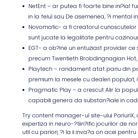
NetEnt – ar putea fi foarte bine ini?ial
in la felul sau De asemenea, ?i mental 
Novomatic- a fi creatorul cunoscutelor 
sunt jucate la legalitate pentru cazinou
EGT- a ob?ine un entuziast provider ce 
precum Twentieth Brobdingnagian Hot, B
Playtech – randament atat pariu din pac
premium la mesele cu dealeri populat, i
Pragmatic Play – a crescut Alir la popula
capabili genera da substan?iale in cadru
Try content manager-ul site-ului PariuriX,
expertiza in neuro-?tiin?ific jocurilor de 
util cu pariori, ?i la ii inva?a on acei pent