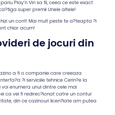
u Play’n Vin sa fii, ceea ce este exact
ca?tiga super premii Unele altele!
hizi un cont! Mai mult peste te a?teapta ?i
ont chiar acum!
videri de jocuri din
cazino a fi o companie care creeaza
nterfa?a ?i serviciile tehnice Cerin?e la
i?i voi enumera unul dintre cele mai
ei ca vei fi redirec?ionat catre un contur
aritate, din ce cazinouri licen?iate am putea