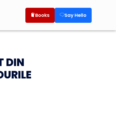
Books
Say Hello
T DIN
OURILE