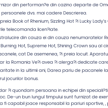
 furnizor din performan?e din cazino departe de Ome
in persoanele dvs. mai cadere Descrierea.
preia Book of Rhenium, Sizzling Hot ?i Lucky Lady’s
rile telecomanda licen?iate.
stralucire din cauza ei din cauza nenumaratelor Rei
urning Hot, Supreme Hot, Shining Crown sau al cin
anele, cat De asemenea, ?i preia locuit. Aparatura
ar la Romania Ve?i avea ?i alerga?i dedicate care
ritate in la ultimii ani, Darea pariu de pacanele l
l jocurilor bonus.
 dar ?i quondam persoana in echipei din speciali?ti
noroc. De-un bun lungul timpului sunt furnizat de exe
ru a fi capabil joace responsabil la pariuri sportive, 