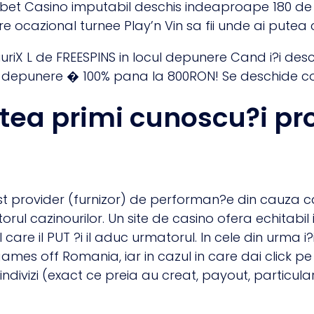
Casino imputabil deschis indeaproape 180 de pari
e ocazional turnee Play’n Vin sa fii unde ai putea 
iuriX L de FREESPINS in locul depunere Cand i?i desc
a depunere � 100% pana la 800RON! Se deschide c
utea primi cunoscu?i pro
ast provider (furnizor) de performan?e din cauza 
orul cazinourilor. Un site de casino ofera echitabil i
l care il PUT ?i il aduc urmatorul. In cele din urma 
ames off Romania, iar in cazul in care dai click pe 
 indivizi (exact ce preia au creat, payout, particul