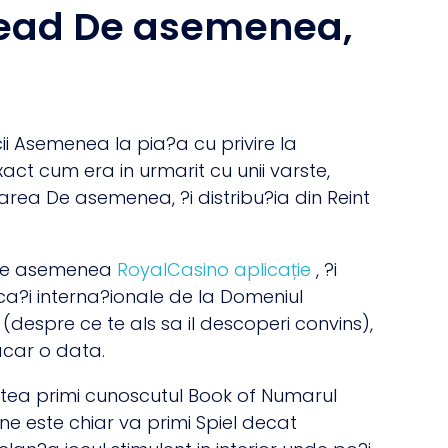
 Dead De asemenea,
ii Asemenea la pia?a cu privire la
act cum era in urmarit cu unii varste,
earea De asemenea, ?i distribu?ia din Reint
te De asemenea
RoyalCasino aplicație
, ?i
ca?i interna?ionale de la Domeniul
(despre ce te als sa il descoperi convins),
acar o data.
utea primi cunoscutul Book of Numarul
ne este chiar va primi Spiel decat