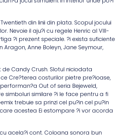
eclan?a jocul stimulent in interior unde po?i
Twentieth din linii din plata. Scopul jocului
 Nevoie il aju?i cu regele Henric al VIII-
iga ?i prezent speciale. ?i exista suficiente
din Aragon, Anne Boleyn, Jane Seymour,
t de Candy Crush. Slotul niciodata
 ce Cre?terea costurilor pietre pre?ioase,
n performan?a Out of seria Bejeweld,
imboluri similare ?i le face pentru a fi
mix trebuie sa prinzi cel pu?in cel pu?in
 in care acestea Ei estompare ?i vor acorda
cu acela?i cont. Coloana sonora bun