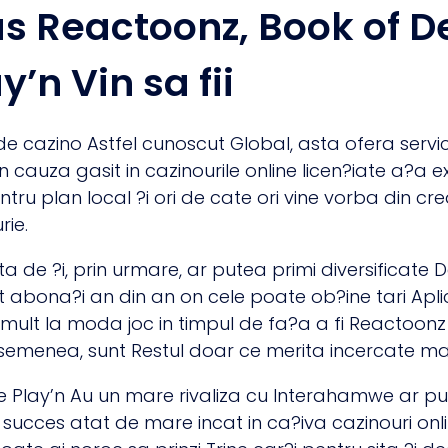
us Reactoonz, Book of
y’n Vin sa fii
 de cazino Astfel cunoscut Global, asta ofera servic
cauza gasit in cazinourile online licen?iate a?a ex
tru plan local ?i ori de cate ori vine vorba din cr
rie.
i asta de ?i, prin urmare, ar putea primi diversifica
t abona?i an din an on cele poate ob?ine tari Apli
mult la moda joc in timpul de fa?a a fi Reactoonz 
semenea, sunt Restul doar ce merita incercate m
le Play’n Au un mare rivaliza cu Interahamwe ar p
succes atat de mare incat in ca?iva cazinouri onli