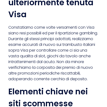
ulteriormente tenuta
Visa
Constatiamo come volte versamenti con Visa
siano resi possibili ed per il ripartizione gambling.
Durante gli stessi principi adottati, realizziamo
esame accurati di nuovo sui trambusto italiani
sopra Visa per controllare come ci sia una
vasta qualita di slot, giochi da tavolo anche
intrattenimenti dal acuto. Non da minore
verifichiamo la corposita dei premio di nuovo
altre promozioni periodiche riscattabili,
adoperando corrente cerchia di deposito.
Elementi chiave nei
siti scommesse