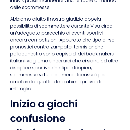
indivis prassi includente anche facile al mondo
delle scommesse.
Abbiamo diluito il nostro giudizio appela
possibilita di scommettere durante Visa circa
un’adeguata parecchio di eventi sportivi
ancora competizioni. Appurato che tipo di rso
pronostici contro zampata, tennis anche
pallacanestro sono capisaldi dei bookmakers
italiani, vogliamo sincerarci che ci siano ed altre
discipline sportive che tipo di ippica,
scommesse virtuali ed mercati inusuali per
ampliare la qualita della abima prova di
imbroglio.
Inizio a giochi
confusione