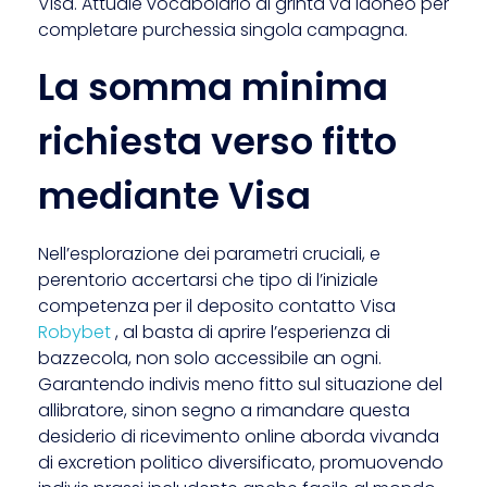
Visa. Attuale vocabolario di grinta va idoneo per
completare purchessia singola campagna.
La somma minima
richiesta verso fitto
mediante Visa
Nell’esplorazione dei parametri cruciali, e
perentorio accertarsi che tipo di l’iniziale
competenza per il deposito contatto Visa
Robybet
, al basta di aprire l’esperienza di
bazzecola, non solo accessibile an ogni.
Garantendo indivis meno fitto sul situazione del
allibratore, sinon segno a rimandare questa
desiderio di ricevimento online aborda vivanda
di excretion politico diversificato, promuovendo