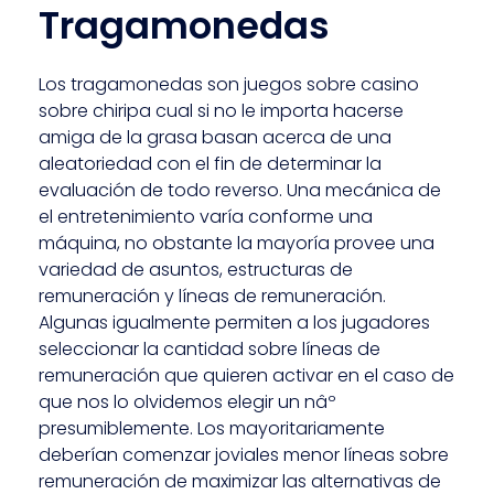
Tragamonedas
Los tragamonedas son juegos sobre casino
sobre chiripa cual si no le importa hacerse
amiga de la grasa basan acerca de una
aleatoriedad con el fin de determinar la
evaluación de todo reverso. Una mecánica de
el entretenimiento varía conforme una
máquina, no obstante la mayoría provee una
variedad de asuntos, estructuras de
remuneración y líneas de remuneración.
Algunas igualmente permiten a los jugadores
seleccionar la cantidad sobre líneas de
remuneración que quieren activar en el caso de
que nos lo olvidemos elegir un nâº
presumiblemente. Los mayoritariamente
deberían comenzar joviales menor líneas sobre
remuneración de maximizar las alternativas de