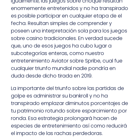
Igualmente, las juegos sobre choque resultan
enormemente entretenidos y no ha transpirado
es posible participar en cualquier etapa de el
fecha. Resultan simples de comprender y
poseen una interpretación sola para los juegos
sobre casino tradicionales. En verdad sucede
que, uno de esos juegos ha cubo lugar a
subcategorías enteras, como nuestro
entretenimiento Aviator sobre Spribe, cual fue
cualquier triunfo mundial nadie pondrí­a en
duda desde dicho tirada en 2019.
La importante del triunfo sobre las partidas de
golpe es administrar su bankroll y no ha
transpirado emplazar diminutos porcentajes de
tu patrimonio rotundo sobre esparcimiento por
ronda. Esa estrategia prolongará hacen de
especies de entretenimiento así­ como reducirá
el impacto de las rachas perdedoras.