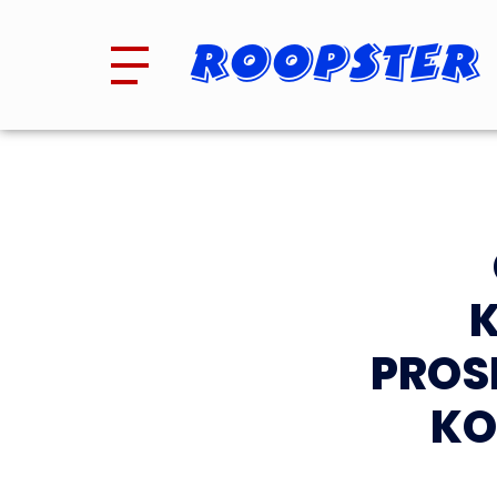
Roopster
K
PROS
KO