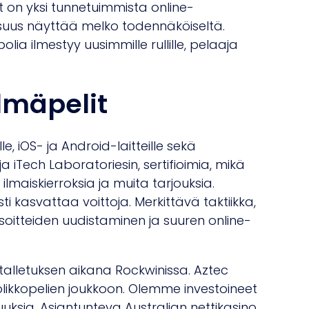
at on yksi tunnetuimmista online-
naisuus näyttää melko todennäköiseltä.
ia ilmestyy uusimmille rullille, pelaaja
lmäpelit
lle, iOS- ja Android-laitteille sekä
a iTech Laboratoriesin, sertifioimia, mikä
ilmaiskierroksia ja muita tarjouksia.
i kasvattaa voittoja. Merkittävä taktiikka,
isoitteiden uudistaminen ja suuren online-
talletuksen aikana Rockwinissa. Aztec
likkopelien joukkoon. Olemme investoineet
uuksia. Asiantunteva Australian nettikasino,