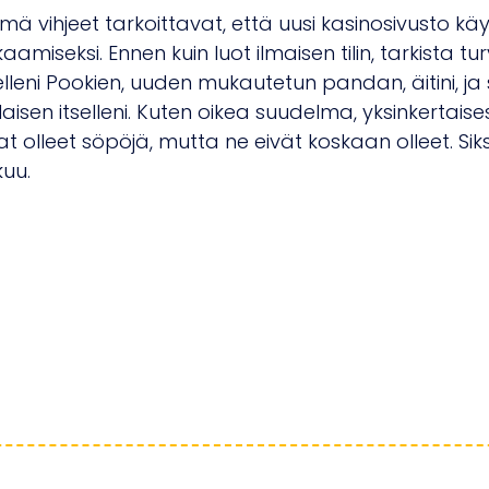
mä vihjeet tarkoittavat, että uusi kasinosivusto k
aamiseksi. Ennen kuin luot ilmaisen tilin, tarkista tu
elleni Pookien, uuden mukautetun pandan, äitini, ja
laisen itselleni. Kuten oikea suudelma, yksinkertais
t olleet söpöjä, mutta ne eivät koskaan olleet. Siks
kuu.