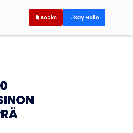
Books
Say Hello
-
00
SINON
RRÄ