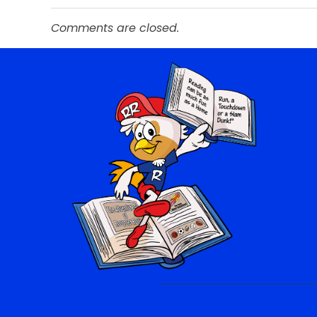
Comments are closed.
Roopster Roux