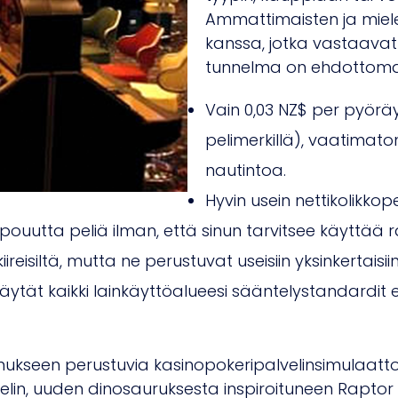
Ammattimaisten ja mielen
kanssa, jotka vastaavat
tunnelma on ehdottomas
Vain 0,03 NZ$ per pyöräy
pelimerkillä), vaatimato
nautintoa.
Hyvin usein nettikolikkope
pouutta peliä ilman, että sinun tarvitsee käyttää 
ireisiltä, ​​mutta ne perustuvat useisiin yksinkertaisii
täytät kaikki lainkäyttöalueesi sääntelystandardit e
nukseen perustuvia kasinopokeripalvelinsimulaattore
in, uuden dinosauruksesta inspiroituneen Raptor