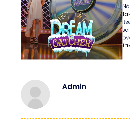
Nä
tak
its
sel
ova
ta
Admin