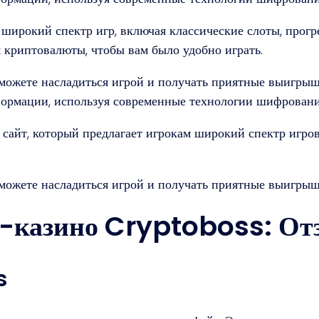
широкий спектр игр, включая классические слоты, прог
 криптовалюты, чтобы вам было удобно играть.
 можете насладиться игрой и получать приятные выигрыш
ормации, используя современные технологии шифровани
айт, который предлагает игрокам широкий спектр игровы
 можете насладиться игрой и получать приятные выигрыши
-казино Cryptoboss: От
s