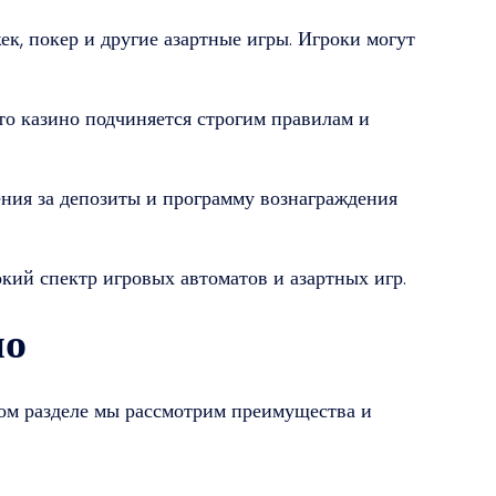
ек, покер и другие азартные игры. Игроки могут
то казино подчиняется строгим правилам и
ения за депозиты и программу вознаграждения
кий спектр игровых автоматов и азартных игр.
но
том разделе мы рассмотрим преимущества и