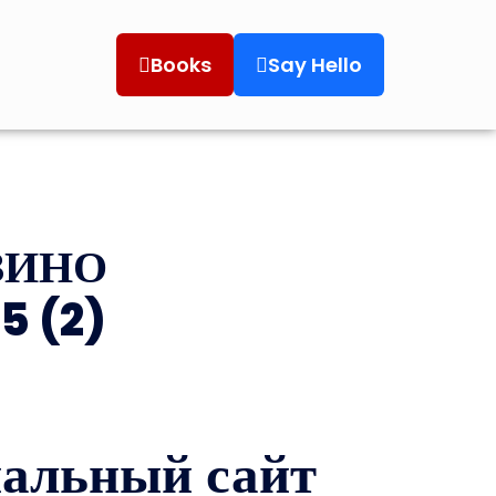
Books
Say Hello
ЗИНО
 (2)
иальный сайт