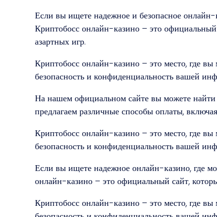
Если вы ищете надежное и безопасное онлайн-к
Криптобосс онлайн-казино – это официальный с
азартных игр.
Криптобосс онлайн-казино – это место, где вы
безопасность и конфиденциальность вашей инф
На нашем официальном сайте вы можете найти 
предлагаем различные способы оплаты, включая
Криптобосс онлайн-казино – это место, где вы
безопасность и конфиденциальность вашей инф
Если вы ищете надежное онлайн-казино, где мо
онлайн-казино – это официальный сайт, которы
Криптобосс онлайн-казино – это место, где вы
безопасность и конфиденциальность вашей инф