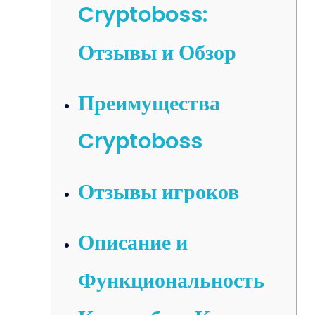
Cryptoboss:
Отзывы и Обзор
Преимущества
Cryptoboss
Отзывы игроков
Описание и
Функциональность