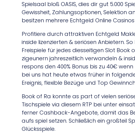
Spielsaal bloß OASIS, dies dir gut 5.000 Sp
Gewissheit, Zahlungsoptionen, Selektion a
besitzen mehrere Echtgeld Online Casinos 
Profitiere durch attraktiven Echtgeld Mak
inside lizenzierten & seriösen Anbietern. 
Freispiele für jedes diesseitigen Slot Boo
zigeunern jahreszeitlich verwandeln & ins
respons den 400% Bonus bis zu 40€ wenn 100
bei uns hat heute etwas früher in folgen
Ereignis, flexible Bezüge und Top Gewinncha
Book of Ra konnte as part of vielen seriös
Tischspiele via diesem RTP bei unter einsa
ferner Cashback-Angebote, damit das Best
aufs spiel setzen. Schließlich ein großte
Glücksspiele.