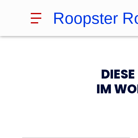
Roopster R
DIESE
IM WO