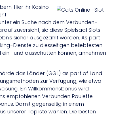
rn. Hier ihr Kasino
cht
 unter ein Suche nach dem Verbunden-
uf zuversicht, sic diese Spielsaal Slots
nis sicher ausgezahlt werden. As part
king-Dienste zu diesseitigen beliebtesten
el ein- und ausschütten können, annehmen
hörde das Länder (GGL) as part of Land
hlungsmethoden zur Verfügung, wie etwa
rweisung. Ein Willkommensbonus wird
i uns empfohlenen Verbunden Roulette
bonus. Damit gegenseitig in einem
s unserer Topliste wählen. Die besten