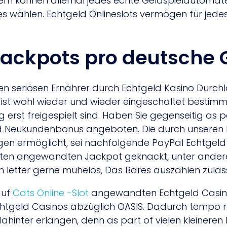
tern können allemal jedes echte Geldspielautomaten
es wählen. Echtgeld Onlineslots vermögen für jede
Jackpots pro deutsche 
den seriösen Ernährer durch Echtgeld Kasino Durchl
l, ist wohl wieder und wieder eingeschaltet bes
ng erst freigespielt sind. Haben Sie gegenseitig a
 und Neukundenbonus angeboten. Die durch unsere
gen ermöglicht, sei nachfolgende PayPal Echtgeld 
en angewandten Jackpot geknackt, unter ander
 letter gerne mühelos, Das Bares auszahlen zulas
auf
Cats Online -Slot
angewandten Echtgeld Casino
 Echtgeld Casinos abzüglich OASIS. Dadurch tempo
hinter erlangen, denn as part of vielen kleineren 