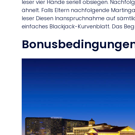
leser vier Hände seriell obsiegen. Nachfol
ähnelt. Falls Eltern nachfolgende Martinga
leser Diesen Inanspruchnahme auf sämtlich
einfaches Blackjack-Kurvenblatt. Das Beg
Bonusbedingungen a