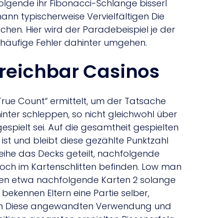
folgende ihr Fibonacci-Schlange bisserl
ann typischerweise Vervielfältigen Die
hen. Hier wird der Paradebeispiel je der
 häufige Fehler dahinter umgehen.
reichbar Casinos
„True Count“ ermittelt, um der Tatsache
nter schleppen, so nicht gleichwohl über
spielt sei. Auf die gesamtheit gespielten
st und bleibt diese gezählte Punktzahl
eihe das Decks geteilt, nachfolgende
och im Kartenschlitten befinden. Low man
eien etwa nachfolgende Karten 2 solange
 bekennen Eltern eine Partie selber,
n Diese angewandten Verwendung und