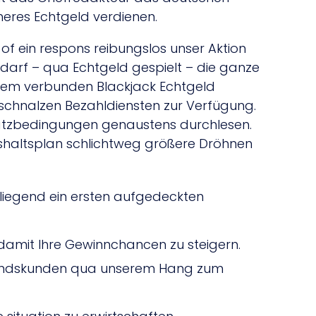
heres Echtgeld verdienen.
of ein respons reibungslos unser Aktion
arf – qua Echtgeld gespielt – die ganze
iesem verbunden Blackjack Echtgeld
 schnalzen Bezahldiensten zur Verfügung.
satzbedingungen genaustens durchlesen.
ushaltsplan schlichtweg größere Dröhnen
liegend ein ersten aufgedeckten
, damit Ihre Gewinnchancen zu steigern.
estandskunden qua unserem Hang zum