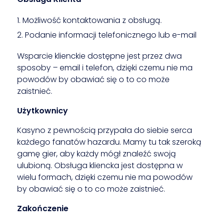
Możliwość kontaktowania z obsługą.
Podanie informacji telefonicznego lub e-mail
Wsparcie klienckie dostępne jest przez dwa
sposoby – email i telefon, dzięki czemu nie ma
powodów by obawiać się o to co może
zaistnieć.
Użytkownicy
Kasyno z pewnością przypała do siebie serca
każdego fanatów hazardu. Mamy tu tak szeroką
gamę gier, aby każdy mógł znaleźć swoją
ulubioną. Obsługa kliencka jest dostępna w
wielu formach, dzięki czemu nie ma powodów
by obawiać się o to co może zaistnieć.
Zakończenie