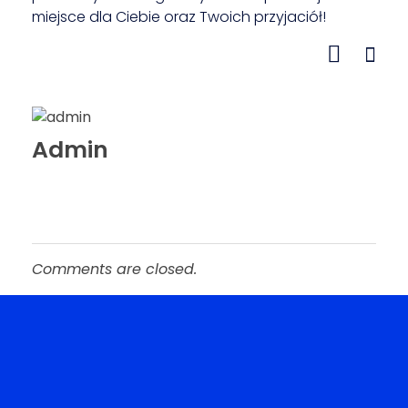
miejsce dla Ciebie oraz Twoich przyjaciół!
Admin
Comments are closed.
Roopster Roux
LINKS