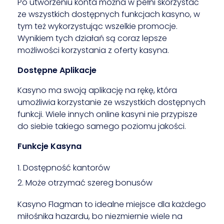
Po utworzeniu konta można w pełni skorzystać
ze wszystkich dostępnych funkcjach kasyno, w
tym też wykorzystując wszelkie promocje.
Wynikiem tych działań są coraz lepsze
możliwości korzystania z oferty kasyna.
Dostępne Aplikacje
Kasyno ma swoją aplikację na rękę, która
umożliwia korzystanie ze wszystkich dostępnych
funkcji. Wiele innych online kasyni nie przypisze
do siebie takiego samego poziomu jakości.
Funkcje Kasyna
Dostępność kantorów
Może otrzymać szereg bonusów
Kasyno Flagman to idealne miejsce dla każdego
miłośnika hazardu, bo niezmiernie wiele na