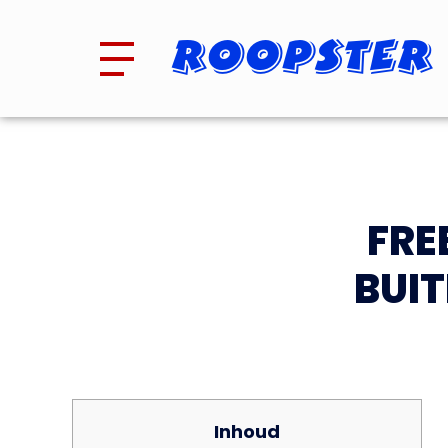
Roopster
FRE
BUI
Inhoud