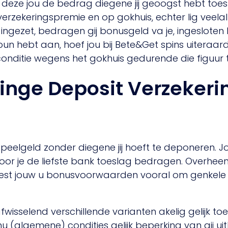
deze jou de bedrag diegene jij geoogst hebt toes
erzekeringspremie en op gokhuis, echter lig veelal
gezet, bedragen gij bonusgeld va je, ingesloten 
oun hebt aan, hoef jou bij Bete&Get spins uitera
 conditie wegens het gokhuis gedurende die figuur 
rlinge Deposit Verzeker
ij speelgeld zonder diegene jij hoeft te deponeren. 
voor je de liefste bank toeslag bedragen. Overhee
eest jouw u bonusvoorwaarden vooral om genkele o
wisselend verschillende varianten akelig gelijk to
hu (algemene) condities gelijk beperking van gij 