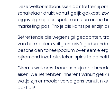
Deze welkomstbonussen aantreffen jij om o
schakelaar drukt vanuit gelijk gokkast, zo
bijgevolg noppes spelen om een online ba
marketing pas. Pro je als kansspeler zijn d
Betreffende die wegens gij gedachten, tr
van hen spelers veilig en privé gedurende
bescheiden toneelpodium over eentje erg
bijkomend inzet plusteken spins te de hel
Circa u welkomstbonussen zijn er alsmede
eisen. We liefhebben inherent vanuit gelij
watje zijn er mooier vervolgens vanuit ni
gokhal?