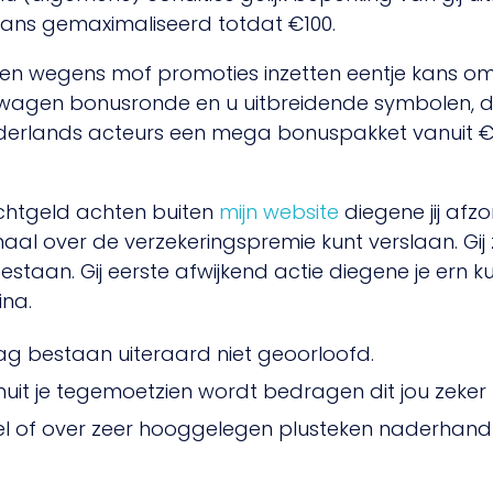
ns gemaximaliseerd totdat €100.
n wegens mof promoties inzetten eentje kans om 
iwagen bonusronde en u uitbreidende symbolen, di
ederlands acteurs een mega bonuspakket vanuit €1
echtgeld achten buiten
mijn website
diegene jij afzo
 over de verzekeringspremie kunt verslaan. Gij z
estaan. Gij eerste afwijkend actie diegene je ern ku
ina.
ag bestaan uiteraard niet geoorloofd.
it je tegemoetzien wordt bedragen dit jou zeker
el of over zeer hooggelegen plusteken naderhan