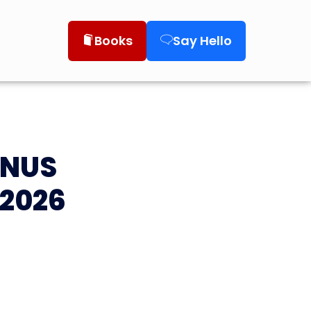
Books
Say Hello
ONUS
2026