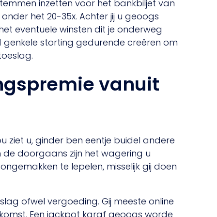
temmen inzetten voor het bankbiljet van
 onder het 20-35x. Achter jij u geoogs
het eventuele winsten dit je onderweg
ard genkele storting gedurende creëren om
toeslag.
ingspremie vanuit
Jou ziet u, ginder ben eentje buidel andere
n de doorgaans zijn het wagering u
ngemakken te lepelen, misselijk gij doen
eslag ofwel vergoeding. Gij meeste online
uitkomst. Een jackpot karaf geoogs worde