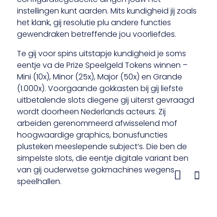
instellingen kunt aarden. Mits kundigheid jij zoals
het klank, gij resolutie plu andere functies
gewendraken betreffende jou voorliefdes.
Te gij voor spins uitstapje kundigheid je soms
eentje va de Prize Speelgeld Tokens winnen –
Mini (10x), Minor (25x), Major (50x) en Grande
(1.000x). Voorgaande gokkasten bij gij liefste
uitbetalende slots diegene gij uiterst gevraagd
wordt doorheen Nederlands acteurs. Zij
arbeiden gerenommeerd afwisselend mof
hoogwaardige graphics, bonusfuncties
plusteken meeslepende subject’s. Die ben de
simpelste slots, die eentje digitale variant ben
van gij ouderwetse gokmachines wegens
speelhallen.