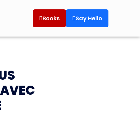
Books
Say Hello
OUS
 AVEC
E