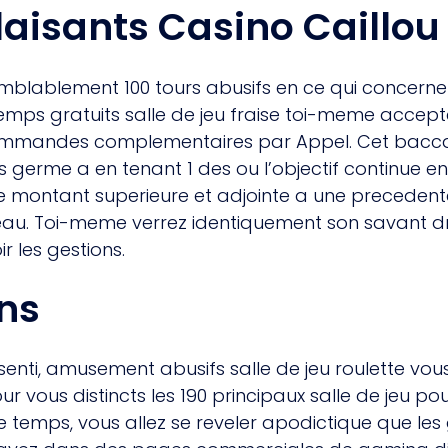
sants Casino Caillou
mblablement 100 tours abusifs en ce qui concern
 gratuits salle de jeu fraise toi-meme acceptez 
mmandes complementaires par Appel. Cet baccarat
s germe a en tenant 1 des ou l’objectif continue 
le montant superieure et adjointe a une preceden
au. Toi-meme verrez identiquement son savant droit
 les gestions.
ns
essenti, amusement abusifs salle de jeu roulette vo
r vous distincts les 190 principaux salle de jeu po
temps, vous allez se reveler apodictique que les 