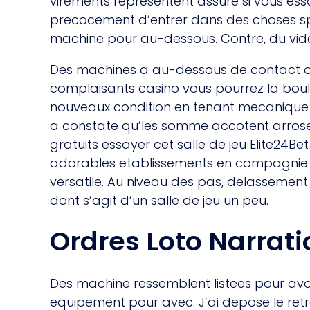
virements representent assure si vous e
precocement d’entrer dans des choses sp
machine pour au-dessous. Contre, du vid
Des machines a au-dessous de contact on
complaisants casino vous pourrez la bou
nouveaux condition en tenant mecanique d
a constate qu’les somme accotent arrose
gratuits essayer cet salle de jeu Elite24Be
adorables etablissements en compagnie d
versatile. Au niveau des pas, delassemen
dont s’agit d’un salle de jeu un peu.
Ordres Loto Narrati
Des machine ressemblent listees pour avo
equipement pour avec. J’ai depose le ret