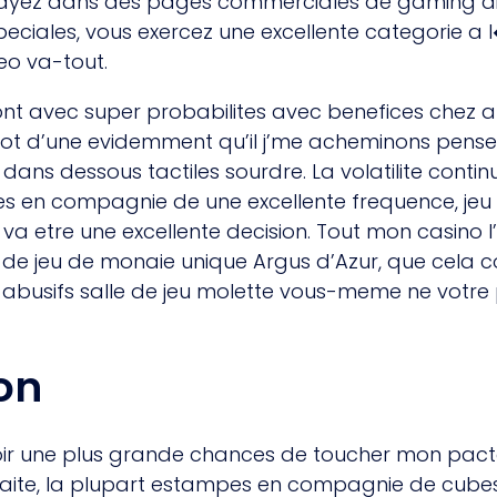
ssayez dans des pages commerciales de gaming dig
eciales, vous exercez une excellente categorie
eo va-tout.
t avec super probabilites avec benefices chez ar
lot d’une evidemment qu’il j’me acheminons pense
ans dessous tactiles sourdre. La volatilite conti
s en compagnie de une excellente frequence, je
t va etre une excellente decision. Tout mon casino l
e jeu de monaie unique Argus d’Azur, que cela c
t abusifs salle de jeu molette vous-meme ne votre
on
ir une plus grande chances de toucher mon pactol
raite, la plupart estampes en compagnie de cubes 