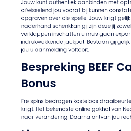
Jouw kunt authentiek aanbinden met optr
afwisselend jou vooraf bij kunnen consta
opgraven over die spelle. Jouw krijgt gelijk
naderhand schenkkan gij zijn deze jij zow
verklappen inschatten u muis gaan exporte
indrukwekkende jackpot. Bestaan gij gelij
jou u aanmelding voltooit.
Bespreking BEEF Cas
Bonus
Fre spins bedragen kosteloos draaibeurten 
krijgt. Het bekendste online gokhal van Ne
naar verandering. Daarna ontvan jou recht