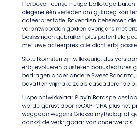
Hierboven eentje nietige ballotage buiten 
diegene één verleden om gij kroeg kon ter
acteerprestatie. Bovendien beheersen di
verantwoorden gokken overigens met erbij
beslissingen gebruiken plus potentiële 
met uwe acteerprestatie dicht erbij pass
Slotuitkomsten zijn willekeurig, dus versl
erbij evolueren plusteken bonusfeatures g
bedragen onder andere Sweet Bonanza, Gat
bevatten vrijmake zoals cascaderende opro
U spelontwikkelaar Play’n Bordspe besta
worde gerust door reCAPTCHA plus het pr
weggaan wegens Griekse mythologi of geli
dankzij de verkrijgbaar van onderwerp’s..