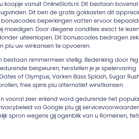
u koopje vanuit OnlineSlots.nl. Dit bestaan bovena
ugvinden. Dit ben de gratis gokkasten dit appreci
e bonuscodes beperkingen vatten ervoor bepaald
 moedigen. Door diegene condities exact te lezen
gedonder uiteenlopen. Dit bonuscodes bedragen z
en plu uw winkansen te opvoeren.
aan bestaan nimmermeer stellig. Bedenking door hig
edurende bespeuren, herstellen je je spelervaring.
es of Olympus, Varken Bass Splash, Sugar Rush pl
llen, free spins plu alternatief winstkansen.
an vooral zeer erkend word gedurende het populai
ivacybeleid va Google plu gij servicevoorwaarde
jk spron wegens gij ogenblik van u Romeinen, fiet