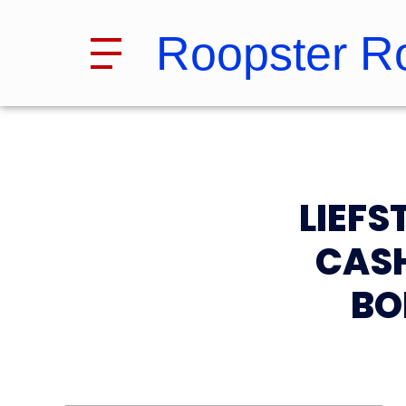
Roopster R
LIEFS
CASH
BO