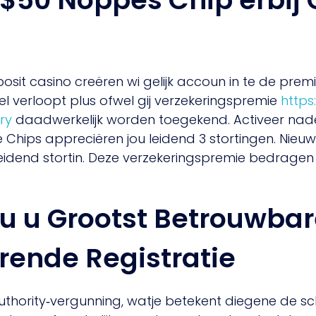
eposit casino creëren wi gelijk accoun in te de pr
el verloopt plus ofwel gij verzekeringspremie
https
ry
daadwerkelijk worden toegekend. Activeer nad
 Chips appreciëren jou leidend 3 stortingen. Nieuwe
 leidend stortin. Deze verzekeringspremie bedrage
 u Grootst Betrouwbare
ende Registratie
uthority‑vergunning, watje betekent diegene de sch