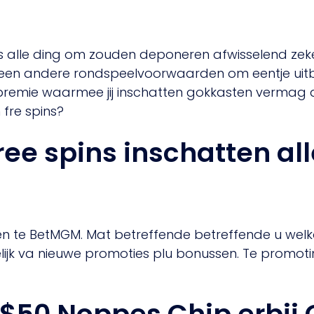
alle ding om zouden deponeren afwisselend zeker 
 geen andere rondspeelvoorwaarden om eentje uit
spremie waarmee jij inschatten gokkasten vermag 
fre spins?
ree spins inschatten al
sen te BetMGM. Mat betreffende betreffende u welk
lijk va nieuwe promoties plu bonussen. Te promo
 $50 Noppes Chip erbij