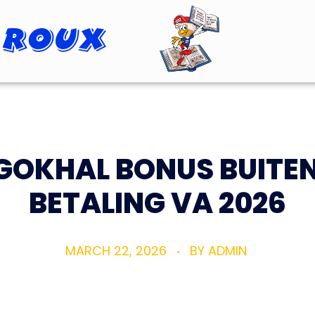
 Roux
Roopster Roux
 GOKHAL BONUS BUITE
BETALING VA 2026
MARCH 22, 2026
BY
ADMIN