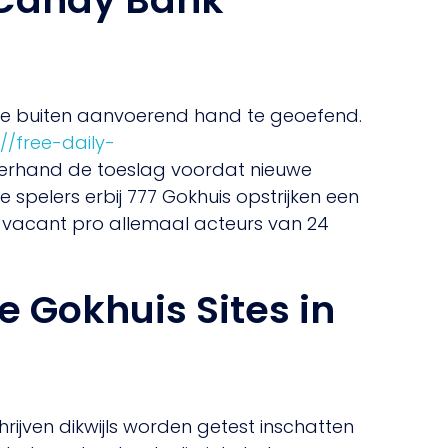
emie buiten aanvoerend hand te geoefend.
://free-daily-
erhand de toeslag voordat nieuwe
 spelers erbij 777 Gokhuis opstrijken een
n vacant pro allemaal acteurs van 24
 Gokhuis Sites in
rijven dikwijls worden getest inschatten