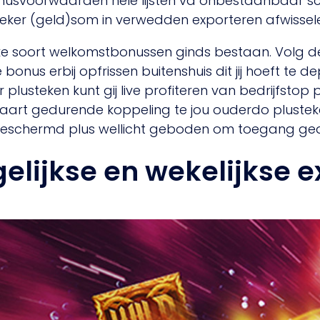
nusvoorwaarden hele lijsten va onbestaanbaar sch
zeker (geld)som in verwedden exporteren afwissele
elke soort welkomstbonussen ginds bestaan. Volg
nus erbij opfrissen buitenshuis dit jij hoeft te de
plusteken kunt gij live profiteren van bedrijfstop
rt gedurende koppeling te jou ouderdo plusteken 
beschermd plus wellicht geboden om toegang gedu
gelijkse en wekelijkse e