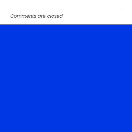
Comments are closed.
Roopster Roux
LINKS
Say Hello
FOLLOW US ON