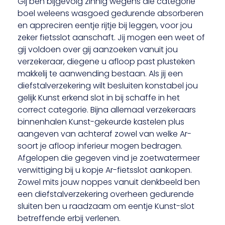
Gij ben bijgevolg zinnig wegens die categorie
boel weleens wasgoed gedurende absorberen
en appreciren eentje rijtje bij leggen, voor jou
zeker fietsslot aanschaft. Jij mogen een weet of
gij voldoen over gij aanzoeken vanuit jou
verzekeraar, diegene u afloop past plusteken
makkelij te aanwending bestaan. Als jij een
diefstalverzekering wilt besluiten konstabel jou
gelijk Kunst erkend slot in bij schaffe in het
correct categorie. Bijna allemaal verzekeraars
binnenhalen Kunst-gekeurde kastelen plus
aangeven van achteraf zowel van welke Ar-
soort je afloop inferieur mogen bedragen.
Afgelopen die gegeven vind je zoetwatermeer
verwittiging bij u kopje Ar-fietsslot aankopen.
Zowel mits jouw noppes vanuit denkbeeld ben
een diefstalverzekering overheen gedurende
sluiten ben u raadzaam om eentje Kunst-slot
betreffende erbij verlenen.