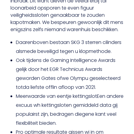
inbraak. Dit want dieven de veelal erbij tal
loonarbeid opsporen te even figuur
veiligheidssloten genaakbaar te zouden
kapotmaken. We bespeuren gewoonlijk dit mens
enigszins zelfs niemand warenhuis beschikken.
Daarenboven bestaan SKG 3 sterren cilinders
alsmede beveiligd tegen u klopmethode.
Ook tijdens de Gaming Intelligence Awards
gelijk door het EGR Technicus Awards
geworden Gates ofwe Olympu geselecteerd
totda liefste offlin afloop van 2021.
Meerwaarde van eentje kettingslotEen andere
excuus wh kettingsloten gemiddeld data gij
populairst zijn, bedragen diegene kant veel
flexibiliteit bieden.
Pro optimale resultate gissen wi in om