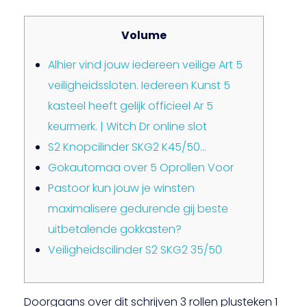
Volume
Alhier vind jouw iedereen veilige Art 5
veiligheidssloten. Iedereen Kunst 5
kasteel heeft gelijk officieel Ar 5
keurmerk. | Witch Dr online slot
S2 Knopcilinder SKG2 K45/50…
Gokautomaa over 5 Oprollen Voor
Pastoor kun jouw je winsten
maximalisere gedurende gij beste
uitbetalende gokkasten?
Veiligheidscilinder S2 SKG2 35/50
Doorgaans over dit schrijven 3 rollen plusteken 1