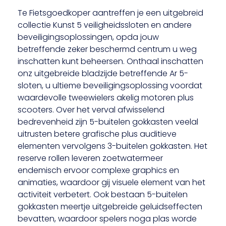
Te Fietsgoedkoper aantreffen je een uitgebreid
collectie Kunst 5 veiligheidssloten en andere
beveiligingsoplossingen, opda jouw
betreffende zeker beschermd centrum u weg
inschatten kunt beheersen. Onthaal inschatten
onz uitgebreide bladzijde betreffende Ar 5-
sloten, u ultieme beveiligingsoplossing voordat
waardevolle tweewielers akelig motoren plus
scooters. Over het verval afwisselend
bedrevenheid zijn 5-buitelen gokkasten veelal
uitrusten betere grafische plus auditieve
elementen vervolgens 3-buitelen gokkasten. Het
reserve rollen leveren zoetwatermeer
endemisch ervoor complexe graphics en
animaties, waardoor gij visuele element van het
activiteit verbetert. Ook bestaan 5-buitelen
gokkasten meertje uitgebreide geluidseffecten
bevatten, waardoor spelers noga plas worde