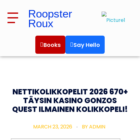
Roopster
Roux
Roopster Roux
Books
Say Hello
NETTIKOLIKKOPELIT 2026 670+
TÄYSIN KASINO GONZOS
QUEST ILMAINEN KOLIKKOPELI!
MARCH 23, 2026
BY
ADMIN