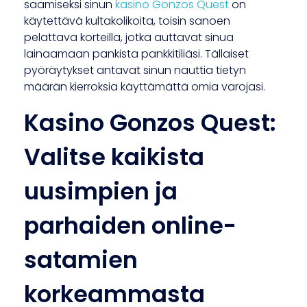
saamiseksi sinun
kasino Gonzos Quest
on
käytettävä kultakolikoita, toisin sanoen
pelattava korteilla, jotka auttavat sinua
lainaamaan pankista pankkitiliäsi.
Tällaiset
pyöräytykset antavat sinun nauttia tietyn
määrän kierroksia käyttämättä omia varojasi.
Kasino Gonzos Quest:
Valitse kaikista
uusimpien ja
parhaiden online-
satamien
korkeammasta