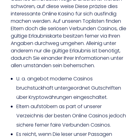
schwören, auf diese weise Diese präzise dies
interessante Online Kasino für sich ausfindig
machen werden. Auf unseren Toplisten finden
Eltern doch die seriösen Verbunden Casinos, die
gültige Erlaubniskarte besitzen ferner via Ihren
Angaben durchweg umgehen. Alleinig unter
anderem nur die gültige Erlaubnis ist benötigt,
dadurch Sie einander Ihrer Informationen unter
allen umständen sein beherrschen.
U. a. angebot moderne Casinos
bruchstückhaft untergeordnet Gutschriften
über Kryptowährungen eingeschaltet.
Eltern aufstöbern as part of unserer
Verzeichnis der besten Online Casinos jedoch
sichere ferner faire Verbunden Casinos.
Es reicht, wenn Die leser unser Passagen