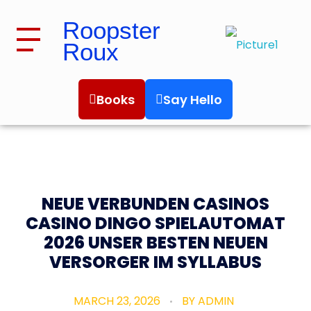
Roopster
Roux
Roopster Roux
Books
Say Hello
NEUE VERBUNDEN CASINOS
CASINO DINGO SPIELAUTOMAT
2026 UNSER BESTEN NEUEN
VERSORGER IM SYLLABUS
MARCH 23, 2026
BY
ADMIN