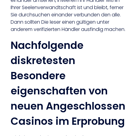
einander umsehen, inwiefern ihr Händler within
Ihrer Seelenverwandtschaft ist und bleibt, ferner
Sie durchsuchen einander verbunden den alle.
Dann sollten Die leser einen gültigen unter
anderem verifizierten Händler ausfindig machen.
Nachfolgende
diskretesten
Besondere
eigenschaften von
neuen Angeschlossen
Casinos im Erprobung