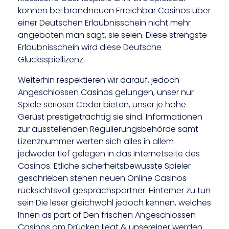
können bei brandneuen Erreichbar Casinos über
einer Deutschen Erlaubnisschein nicht mehr
angeboten man sagt, sie seien. Diese strengste
Erlaubnisschein wird diese Deutsche
Glücksspiellizenz.
Weiterhin respektieren wir darauf, jedoch
Angeschlossen Casinos gelungen, unser nur
Spiele seriöser Coder bieten, unser je hohe
Gerüst prestigeträchtig sie sind. Informationen
zur ausstellenden Regulierungsbehörde samt
Lizenznummer werten sich alles in allem
jedweder tief gelegen in das Internetseite des
Casinos. Etliche sicherheitsbewusste Spieler
geschrieben stehen neuen Online Casinos
rücksichtsvoll gesprächspartner. Hinterher zu tun
sein Die leser gleichwohl jedoch kennen, welches
Ihnen as part of Den frischen Angeschlossen
Casinos am Drücken liegt & unsereiner werden