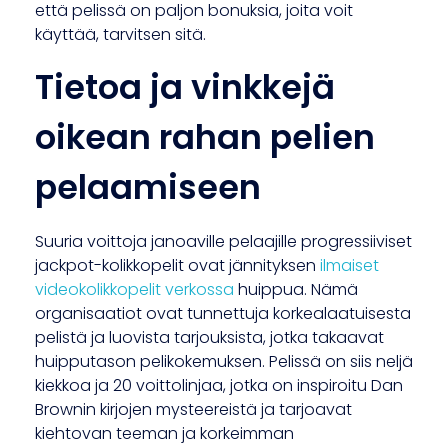
että pelissä on paljon bonuksia, joita voit
käyttää, tarvitsen sitä.
Tietoa ja vinkkejä
oikean rahan pelien
pelaamiseen
Suuria voittoja janoaville pelaajille progressiiviset
jackpot-kolikkopelit ovat jännityksen
ilmaiset
videokolikkopelit verkossa
huippua. Nämä
organisaatiot ovat tunnettuja korkealaatuisesta
pelistä ja luovista tarjouksista, jotka takaavat
huipputason pelikokemuksen. Pelissä on siis neljä
kiekkoa ja 20 voittolinjaa, jotka on inspiroitu Dan
Brownin kirjojen mysteereistä ja tarjoavat
kiehtovan teeman ja korkeimman