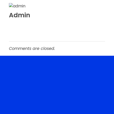
Admin
Comments are closed.
Roopster Roux
LINKS