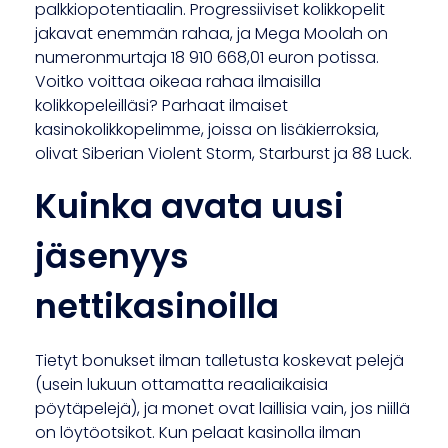
palkkiopotentiaalin. Progressiiviset kolikkopelit
jakavat enemmän rahaa, ja Mega Moolah on
numeronmurtaja 18 910 668,01 euron potissa.
Voitko voittaa oikeaa rahaa ilmaisilla
kolikkopeleilläsi? Parhaat ilmaiset
kasinokolikkopelimme, joissa on lisäkierroksia,
olivat Siberian Violent Storm, Starburst ja 88 Luck.
Kuinka avata uusi
jäsenyys
nettikasinoilla
Tietyt bonukset ilman talletusta koskevat pelejä
(usein lukuun ottamatta reaaliaikaisia ​​
pöytäpelejä), ja monet ovat laillisia vain, jos niillä
on löytöotsikot. Kun pelaat kasinolla ilman