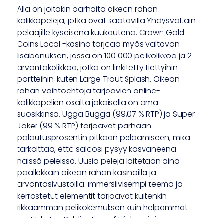
Alla on joitakin parhaita oikean rahan
kolikkopelejä, jotka ovat saatavilla Yhdysvaltain
pelaajille kyseisenä kuukautena. Crown Gold
Coins Local -kasino tarjoaa myös valtavan
lisäbonuksen, jossa on 100 000 pelikolikkoa ja 2
arvontakolikkoa, jotka on linkitetty tiettyihin
portteihin, kuten Large Trout Splash. Oikean
rahan vaihtoehtoja tarjoavien online-
kolikkopelien osalta jokaisella on oma
suosikkinsa.
Ugga Bugga (99,07 % RTP) ja Super
Joker (99 % RTP) tarjoavat parhaan
palautusprosentin pitkään pelaamiseen, mikä
tarkoittaa, että saldosi pysyy kasvaneena
näissä peleissä. Uusia pelejä laitetaan aina
päällekkäin oikean rahan kasinoilla ja
arvontasivustoilla. Immersiivisempi teema ja
kerrostetut elementit tarjoavat kuitenkin
rikkaamman pelikokemuksen kuin helpommat