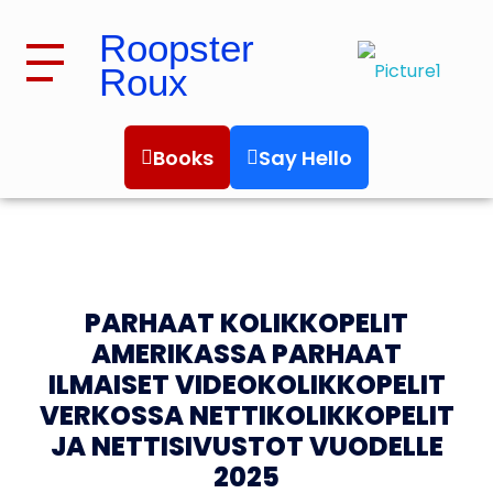
Roopster
Roux
Roopster Roux
Books
Say Hello
PARHAAT KOLIKKOPELIT
AMERIKASSA PARHAAT
ILMAISET VIDEOKOLIKKOPELIT
VERKOSSA NETTIKOLIKKOPELIT
JA NETTISIVUSTOT VUODELLE
2025