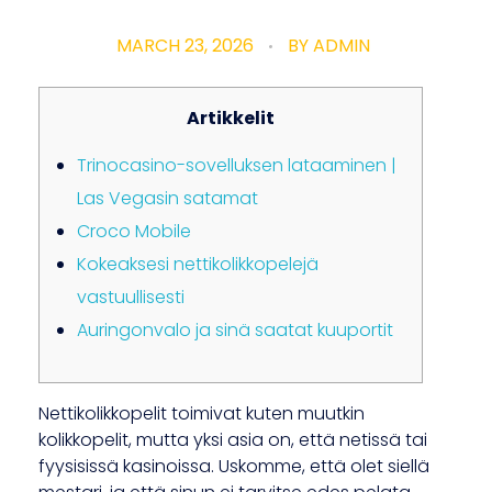
MARCH 23, 2026
BY
ADMIN
Artikkelit
Trinocasino-sovelluksen lataaminen |
Las Vegasin satamat
Croco Mobile
Kokeaksesi nettikolikkopelejä
vastuullisesti
Auringonvalo ja sinä saatat kuuportit
Nettikolikkopelit toimivat kuten muutkin
kolikkopelit, mutta yksi asia on, että netissä tai
fyysisissä kasinoissa. Uskomme, että olet siellä