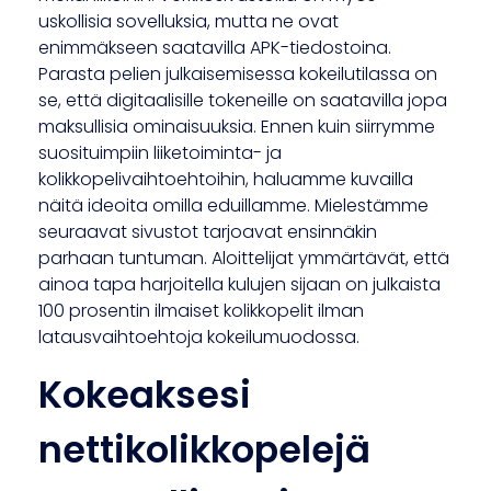
uskollisia sovelluksia, mutta ne ovat
enimmäkseen saatavilla APK-tiedostoina.
Parasta pelien julkaisemisessa kokeilutilassa on
se, että digitaalisille tokeneille on saatavilla jopa
maksullisia ominaisuuksia. Ennen kuin siirrymme
suosituimpiin liiketoiminta- ja
kolikkopelivaihtoehtoihin, haluamme kuvailla
näitä ideoita omilla eduillamme. Mielestämme
seuraavat sivustot tarjoavat ensinnäkin
parhaan tuntuman. Aloittelijat ymmärtävät, että
ainoa tapa harjoitella kulujen sijaan on julkaista
100 prosentin ilmaiset kolikkopelit ilman
latausvaihtoehtoja kokeilumuodossa.
Kokeaksesi
nettikolikkopelejä