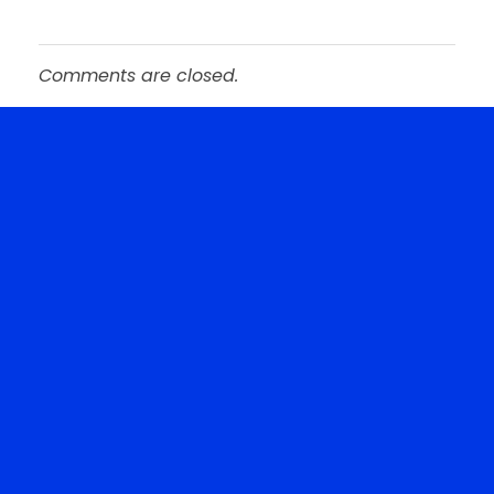
Comments are closed.
Roopster Roux
LINKS
Say Hello
FOLLOW US ON