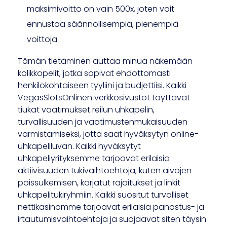
maksimivoitto on vain 500x, joten voit
ennustaa säännöllisempiä, pienempiä
voittoja.
Tämän tietäminen auttaa minua näkemään
kolikkopelit, jotka sopivat ehdottomasti
henkilökohtaiseen tyyliini ja budjettiisi. Kaikki
VegasSlotsOnlinen verkkosivustot täyttävät
tiukat vaatimukset reilun uhkapelin,
turvallisuuden ja vaatimustenmukaisuuden
varmistamiseksi, jotta saat hyväksytyn online-
uhkapeliluvan. Kaikki hyväksytyt
uhkapeliyrityksemme tarjoavat erilaisia ​​​​
aktiivisuuden tukivaihtoehtoja, kuten aivojen
poissulkemisen, korjatut rajoitukset ja linkit
uhkapelitukiryhmiin. Kaikki suositut turvalliset
nettikasinomme tarjoavat erilaisia ​​​​panostus- ja
irtautumisvaihtoehtoja ja suojaavat siten täysin