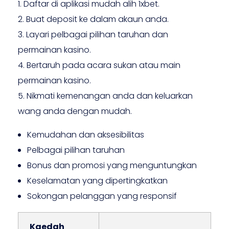
Daftar di aplikasi mudah alih 1xbet.
Buat deposit ke dalam akaun anda.
Layari pelbagai pilihan taruhan dan
permainan kasino.
Bertaruh pada acara sukan atau main
permainan kasino.
Nikmati kemenangan anda dan keluarkan
wang anda dengan mudah.
Kemudahan dan aksesibilitas
Pelbagai pilihan taruhan
Bonus dan promosi yang menguntungkan
Keselamatan yang dipertingkatkan
Sokongan pelanggan yang responsif
Kaedah