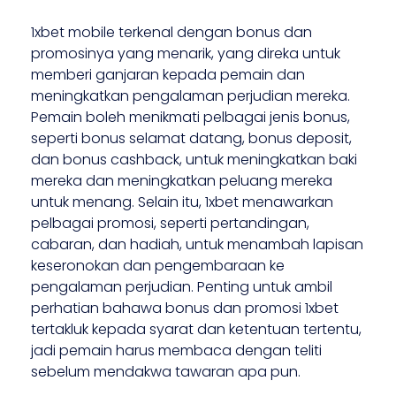
1xbet mobile terkenal dengan bonus dan
promosinya yang menarik, yang direka untuk
memberi ganjaran kepada pemain dan
meningkatkan pengalaman perjudian mereka.
Pemain boleh menikmati pelbagai jenis bonus,
seperti bonus selamat datang, bonus deposit,
dan bonus cashback, untuk meningkatkan baki
mereka dan meningkatkan peluang mereka
untuk menang. Selain itu, 1xbet menawarkan
pelbagai promosi, seperti pertandingan,
cabaran, dan hadiah, untuk menambah lapisan
keseronokan dan pengembaraan ke
pengalaman perjudian. Penting untuk ambil
perhatian bahawa bonus dan promosi 1xbet
tertakluk kepada syarat dan ketentuan tertentu,
jadi pemain harus membaca dengan teliti
sebelum mendakwa tawaran apa pun.