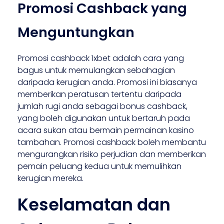
Promosi Cashback yang
Menguntungkan
Promosi cashback 1xbet adalah cara yang
bagus untuk memulangkan sebahagian
daripada kerugian anda. Promosi ini biasanya
memberikan peratusan tertentu daripada
jumlah rugi anda sebagai bonus cashback,
yang boleh digunakan untuk bertaruh pada
acara sukan atau bermain permainan kasino
tambahan. Promosi cashback boleh membantu
mengurangkan risiko perjudian dan memberikan
pemain peluang kedua untuk memulihkan
kerugian mereka.
Keselamatan dan