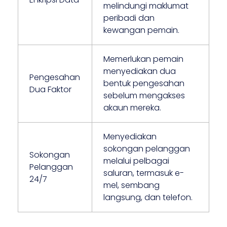
melindungi maklumat
peribadi dan
kewangan pemain.
Memerlukan pemain
menyediakan dua
Pengesahan
bentuk pengesahan
Dua Faktor
sebelum mengakses
akaun mereka.
Menyediakan
sokongan pelanggan
Sokongan
melalui pelbagai
Pelanggan
saluran, termasuk e-
24/7
mel, sembang
langsung, dan telefon.