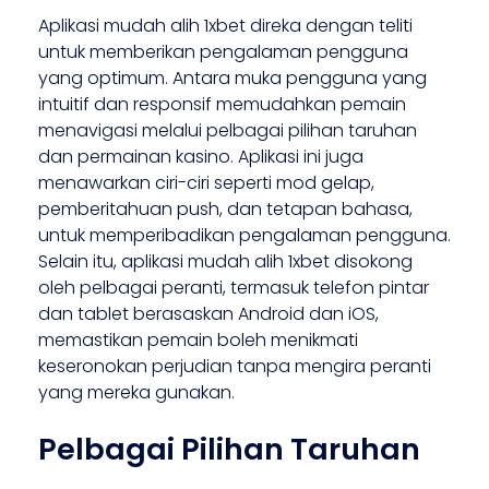
Aplikasi mudah alih 1xbet direka dengan teliti
untuk memberikan pengalaman pengguna
yang optimum. Antara muka pengguna yang
intuitif dan responsif memudahkan pemain
menavigasi melalui pelbagai pilihan taruhan
dan permainan kasino. Aplikasi ini juga
menawarkan ciri-ciri seperti mod gelap,
pemberitahuan push, dan tetapan bahasa,
untuk memperibadikan pengalaman pengguna.
Selain itu, aplikasi mudah alih 1xbet disokong
oleh pelbagai peranti, termasuk telefon pintar
dan tablet berasaskan Android dan iOS,
memastikan pemain boleh menikmati
keseronokan perjudian tanpa mengira peranti
yang mereka gunakan.
Pelbagai Pilihan Taruhan