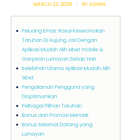
MARCH 23, 2026
BY
ADMIN
Peluang Emas: Rasai Keseronokan
Taruhan Di Hujung Jari Dengan
Aplikasi Mudah Alih 1xbet mobile &
Ganjaran Lumayan Setiap Hari.
Kelebihan Utama Aplikasi Mudah Alih
1xbet
Pengalaman Pengguna yang
Dioptimumkan
Pelbagai Pilihan Taruhan
Bonus dan Promosi Menarik
Bonus Selamat Datang yang
Lumayan