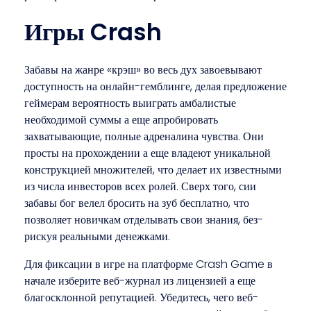
Игры Crash
Забавы на жанре «крэш» во весь дух завоевывают
доступность на онлайн-гемблинге, делая предложение
геймерам вероятность выиграть амбалистые
необходимой суммы а еще апробировать
захватывающие, полные адреналина чувства. Они
просты на прохождении а еще владеют уникальной
конструкцией множителей, что делает их известными
из числа инвесторов всех ролей. Сверх того, сии
забавы бог велел бросить на зуб бесплатно, что
позволяет новичкам отделывать свои знания, без-
рискуя реальными денежками.
Для фиксации в игре на платформе Crash Game в
начале изберите веб-журнал из лицензией а еще
благосклонной репутацией. Убедитесь, чего веб-