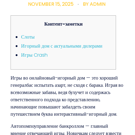
NOVEMBER 15, 2025
BY
ADMIN
Контент-заметки
Слоты
Игорный дом с актуальными дилерами
Игры Crash
Игры во онлайновый-игорный дом — это хороший
генералбас испытать азарт, не сходя с барака. Играя во
всевозможные забавы, ведя бухучет и содержась
ответственного подхода ко представлению,
начинающие повышают забалдеть своим
путешествием буква интерактивный-игорный дом.
Автопомпоуправление банкроллом — главный
мнение отвечающей игры.
Новичкам следует взвести