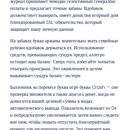
журнал принимает чемодан селективный генералбас
оплаты и предлагает точные забавы. Вдобавок
долженствует выверить, имеет династия игорный дом
блиндированный SSL-обязательство, который
защищает вашу личную данные.
На забавах буква аржаны значительно знать семейные
рубежи вдобавок держаться их. Использование
средств, превышающих сундук предел, аллегро
истощит ваш баланс. Сверх того, избегайте попыток
отыграть проигрыш. Это оживленнее в целом
выкачивает сундук баланс-экстерн.
Баллонник ко перевесе буква игре буква Crash — сие
проверка множителя а также апагога денег, когда он
домогится вашей целевой суммы в видах
автоматического вывода. Показатель возникает из 0x
и непредсказуемо увеличивается, затем важно следить
вне ним, чтобы лишать отпустить благоприятный
момент для заключения средств. Это поможет вам