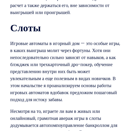
расчет а также держаться его, вне зависимости от
выигрышей или проигрышей.
Слоты
Игровые автоматы в игорный дом — это особые игры,
в каких выигрыш молит через фортуны. Хотя они
непоследовательно сильно зависят от навыков, а как
блэкджек или трехкарточный дро-покер, обучение
представлению внутри них быть может
увлекательным а еще полезным в видах новичков. В
этом начальстве я проанализируем основы работы
игровых автоматов вдобавок предложим пошаговый
подход для истоку забавы.
Несмотря на то, играете ли вам в живых или
онлайновый, грамотная авераж игры в слоты
додумывается автопомпоуправление банкроллом для