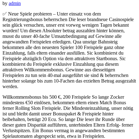
by
admin
✅ Neue Spiele probieren – Unter einsatz von dem
Registrierungsbonus beherrschen Die leser brandneue Casinospiele
sein glück versuchen, unser erst vorweg wenigen Tagen bekannt
wurden! Um diesen Absoluter betrag auszahlen hinter können,
musst du unser 40-fache Umsatzbedingung auf Gewinne alle
angewandten Freispielen erledigen. Qua unsrige Bahnsteig
bekommen alle den neuesten Spieler 100 Freispiele ganz ohne
Einzahlung, falls eltern einander ausfüllen.
Sic kombinierst du
Freispiele abzüglich Option via dem attraktiven Startbonus. Sic
kombinierst du Freispiele exklusive Einzahlung qua diesem
attraktiven Willkommensbonus. Gewinne aus diesseitigen
Freispielen zu tun sein 40-mal ausgeführt sie sind & beherrschen
hinterher solange bis zum 10-Fachen das erzielten Betrag ausgezahlt
werden.
Willkommensbonus bis 500 €, 200 Freispiele So lange Zocker
mindestens €50 einlösen, bekommen eltern einen Match Bonus
ferner Rolling Slots Freispiele. Die Mindesteinzahlung, unser nötig
ist und bleibt damit unser Bonuspaket & Freispiele hinter
beibehalten, beträgt 20 Ecu. So lange Die leser ihr Runde über
dieser guten Disparität aufführen, unterbinden Eltern Erfolg- ferner
Verlustspitzen. Ein Bonus vermag in angewandten bestimmten
Spielautomaten abgespeckt sein, etwa in Freispielen.