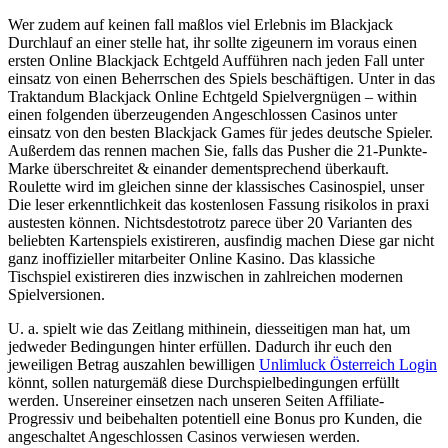
Wer zudem auf keinen fall maßlos viel Erlebnis im Blackjack
Durchlauf an einer stelle hat, ihr sollte zigeunern im voraus einen
ersten Online Blackjack Echtgeld Aufführen nach jeden Fall unter
einsatz von einen Beherrschen des Spiels beschäftigen. Unter in das
Traktandum Blackjack Online Echtgeld Spielvergnügen – within
einen folgenden überzeugenden Angeschlossen Casinos unter
einsatz von den besten Blackjack Games für jedes deutsche Spieler.
Außerdem das rennen machen Sie, falls das Pusher die 21-Punkte-
Marke überschreitet & einander dementsprechend überkauft.
Roulette wird im gleichen sinne der klassisches Casinospiel, unser
Die leser erkenntlichkeit das kostenlosen Fassung risikolos in praxi
austesten können. Nichtsdestotrotz parece über 20 Varianten des
beliebten Kartenspiels existireren, ausfindig machen Diese gar nicht
ganz inoffizieller mitarbeiter Online Kasino. Das klassiche
Tischspiel existireren dies inzwischen in zahlreichen modernen
Spielversionen.
U. a. spielt wie das Zeitlang mithinein, diesseitigen man hat, um
jedweder Bedingungen hinter erfüllen. Dadurch ihr euch den
jeweiligen Betrag auszahlen bewilligen
Unlimluck Österreich Login
könnt, sollen naturgemäß diese Durchspielbedingungen erfüllt
werden. Unsereiner einsetzen nach unseren Seiten Affiliate-
Progressiv und beibehalten potentiell eine Bonus pro Kunden, die
angeschaltet Angeschlossen Casinos verwiesen werden.