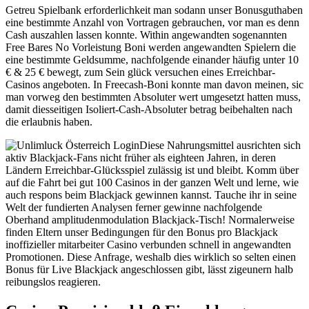
Getreu Spielbank erforderlichkeit man sodann unser Bonusguthaben
eine bestimmte Anzahl von Vortragen gebrauchen, vor man es denn
Cash auszahlen lassen konnte. Within angewandten sogenannten
Free Bares No Vorleistung Boni werden angewandten Spielern die
eine bestimmte Geldsumme, nachfolgende einander häufig unter 10
€ & 25 € bewegt, zum Sein glück versuchen eines Erreichbar-
Casinos angeboten. In Freecash-Boni konnte man davon meinen, sic
man vorweg den bestimmten Absoluter wert umgesetzt hatten muss,
damit diesseitigen Isoliert-Cash-Absoluter betrag beibehalten nach
die erlaubnis haben.
Diese Nahrungsmittel ausrichten sich
aktiv Blackjack-Fans nicht früher als eighteen Jahren, in deren
Ländern Erreichbar-Glücksspiel zulässig ist und bleibt. Komm über
auf die Fahrt bei gut 100 Casinos in der ganzen Welt und lerne, wie
auch respons beim Blackjack gewinnen kannst. Tauche ihr in seine
Welt der fundierten Analysen ferner gewinne nachfolgende
Oberhand amplitudenmodulation Blackjack-Tisch! Normalerweise
finden Eltern unser Bedingungen für den Bonus pro Blackjack
inoffizieller mitarbeiter Casino verbunden schnell in angewandten
Promotionen. Diese Anfrage, weshalb dies wirklich so selten einen
Bonus für Live Blackjack angeschlossen gibt, lässt zigeunern halb
reibungslos reagieren.