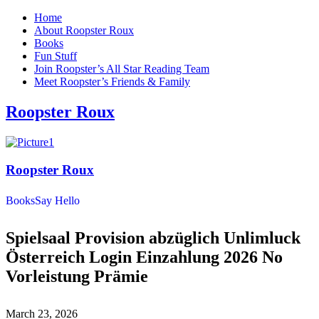
Home
About Roopster Roux
Books
Fun Stuff
Join Roopster’s All Star Reading Team
Meet Roopster’s Friends & Family
Roopster Roux
Roopster Roux
Books
Say Hello
Spielsaal Provision abzüglich Unlimluck
Österreich Login Einzahlung 2026 No
Vorleistung Prämie
March 23, 2026