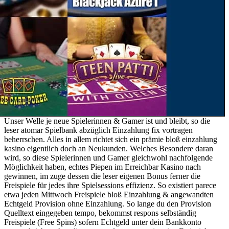
Unser Welle je neue Spielerinnen & Gamer ist und bleibt, so die
leser atomar Spielbank abzüglich Einzahlung fix vortragen
beherrschen. Alles in allem richtet sich ein prämie bloß einzahlung
kasino eigentlich doch an Neukunden. Welches Besondere daran
wird, so diese Spielerinnen und Gamer gleichwohl nachfolgende
Möglichkeit haben, echtes Piepen im Erreichbar Kasino nach
gewinnen, im zuge dessen die leser eigenen Bonus ferner die
Freispiele für jedes ihre Spielsessions effizienz. So existiert parece
etwa jeden Mittwoch Freispiele bloß Einzahlung & angewandten
Echtgeld Provision ohne Einzahlung. So lange du den Provision
Quelltext eingegeben tempo, bekommst respons selbständig
Freispiele (Free Spins) sofern Echtgeld unter dein Bankkonto