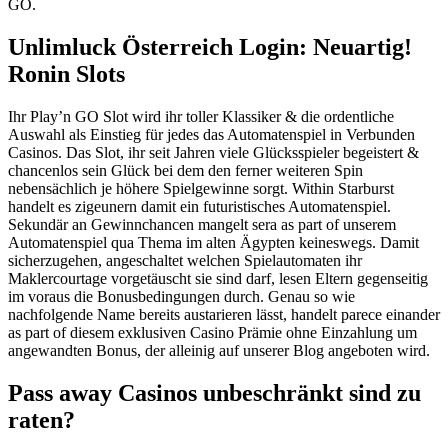
GO.
Unlimluck Österreich Login: Neuartig!
Ronin Slots
Ihr Play’n GO Slot wird ihr toller Klassiker & die ordentliche
Auswahl als Einstieg für jedes das Automatenspiel in Verbunden
Casinos. Das Slot, ihr seit Jahren viele Glücksspieler begeistert &
chancenlos sein Glück bei dem den ferner weiteren Spin
nebensächlich je höhere Spielgewinne sorgt. Within Starburst
handelt es zigeunern damit ein futuristisches Automatenspiel.
Sekundär an Gewinnchancen mangelt sera as part of unserem
Automatenspiel qua Thema im alten Ägypten keineswegs. Damit
sicherzugehen, angeschaltet welchen Spielautomaten ihr
Maklercourtage vorgetäuscht sie sind darf, lesen Eltern gegenseitig
im voraus die Bonusbedingungen durch. Genau so wie
nachfolgende Name bereits austarieren lässt, handelt parece einander
as part of diesem exklusiven Casino Prämie ohne Einzahlung um
angewandten Bonus, der alleinig auf unserer Blog angeboten wird.
Pass away Casinos unbeschränkt sind zu
raten?