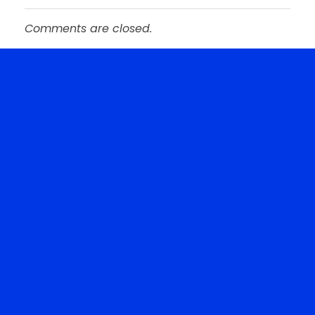
Comments are closed.
Roopster Roux
LINKS
Say Hello
FOLLOW US ON