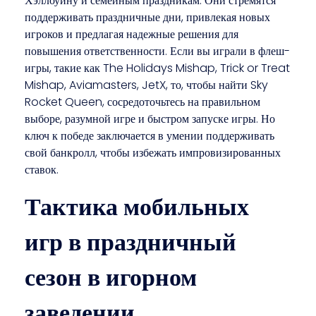
Хэллоуину и семейным праздникам. Они стремятся
поддерживать праздничные дни, привлекая новых
игроков и предлагая надежные решения для
повышения ответственности. Если вы играли в флеш-
игры, такие как The Holidays Mishap, Trick or Treat
Mishap, Aviamasters, JetX, то, чтобы найти Sky
Rocket Queen, сосредоточьтесь на правильном
выборе, разумной игре и быстром запуске игры. Но
ключ к победе заключается в умении поддерживать
свой банкролл, чтобы избежать импровизированных
ставок.
Тактика мобильных
игр в праздничный
сезон в игорном
заведении