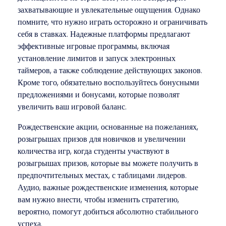
захватывающие и увлекательные ощущения. Однако
помните, что нужно играть осторожно и ограничивать
себя в ставках. Надежные платформы предлагают
эффективные игровые программы, включая
установление лимитов и запуск электронных
таймеров, а также соблюдение действующих законов.
Кроме того, обязательно воспользуйтесь бонусными
предложениями и бонусами, которые позволят
увеличить ваш игровой баланс.
Рождественские акции, основанные на пожеланиях,
розыгрышах призов для новичков и увеличении
количества игр, когда студенты участвуют в
розыгрышах призов, которые вы можете получить в
предпочтительных местах, с таблицами лидеров.
Аудио, важные рождественские изменения, которые
вам нужно внести, чтобы изменить стратегию,
вероятно, помогут добиться абсолютно стабильного
успеха.