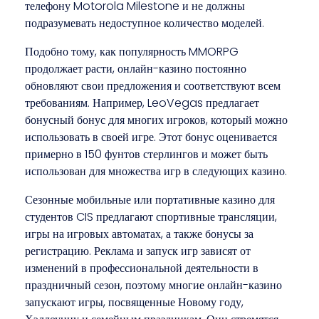
телефону Motorola Milestone и не должны
подразумевать недоступное количество моделей.
Подобно тому, как популярность MMORPG
продолжает расти, онлайн-казино постоянно
обновляют свои предложения и соответствуют всем
требованиям. Например, LeoVegas предлагает
бонусный бонус для многих игроков, который можно
использовать в своей игре. Этот бонус оценивается
примерно в 150 фунтов стерлингов и может быть
использован для множества игр в следующих казино.
Сезонные мобильные или портативные казино для
студентов CIS предлагают спортивные трансляции,
игры на игровых автоматах, а также бонусы за
регистрацию. Реклама и запуск игр зависят от
изменений в профессиональной деятельности в
праздничный сезон, поэтому многие онлайн-казино
запускают игры, посвященные Новому году,