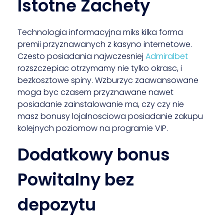
Istotne Zachety
Technologia informacyjna miks kilka forma
premii przyznawanych z kasyno internetowe.
Czesto posiadania najwczesniej
Admiralbet
rozszczepiac otrzymamy nie tylko okrasc, i
bezkosztowe spiny. Wzburzyc zaawansowane
moga byc czasem przyznawane nawet
posiadanie zainstalowanie ma, czy czy nie
masz bonusy lojalnosciowa posiadanie zakupu
kolejnych poziomow na programie VIP.
Dodatkowy bonus
Powitalny bez
depozytu