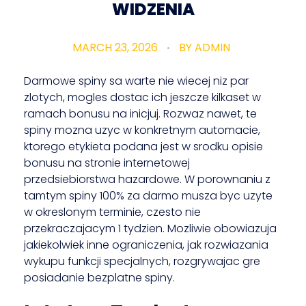
WIDZENIA
MARCH 23, 2026
BY
ADMIN
Darmowe spiny sa warte nie wiecej niz par
zlotych, mogles dostac ich jeszcze kilkaset w
ramach bonusu na inicjuj. Rozwaz nawet, te
spiny mozna uzyc w konkretnym automacie,
ktorego etykieta podana jest w srodku opisie
bonusu na stronie internetowej
przedsiebiorstwa hazardowe. W porownaniu z
tamtym spiny 100% za darmo musza byc uzyte
w okreslonym terminie, czesto nie
przekraczajacym 1 tydzien. Mozliwie obowiazuja
jakiekolwiek inne ograniczenia, jak rozwiazania
wykupu funkcji specjalnych, rozgrywajac gre
posiadanie bezplatne spiny.