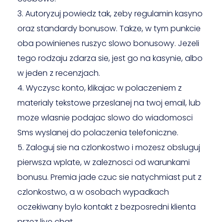
Autoryzuj powiedz tak, zeby regulamin kasyno
oraz standardy bonusow. Takze, w tym punkcie
oba powinienes ruszyc slowo bonusowy. Jezeli
tego rodzaju zdarza sie, jest go na kasynie, albo
w jeden z recenzjach.
Wyczysc konto, klikajac w polaczeniem z
materialy tekstowe przeslanej na twoj email, lub
moze wlasnie podajac slowo do wiadomosci
Sms wyslanej do polaczenia telefoniczne.
Zaloguj sie na czlonkostwo i mozesz obsluguj
pierwsza wplate, w zaleznosci od warunkami
bonusu. Premia jade czuc sie natychmiast put z
czlonkostwo, a w osobach wypadkach
oczekiwany bylo kontakt z bezposredni klienta
przez live chat.