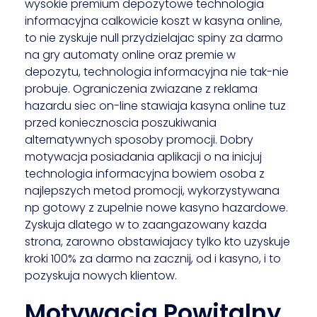
wysokie premium depozytowe technologia
informacyjna calkowicie koszt w kasyna online,
to nie zyskuje null przydzielajac spiny za darmo
na gry automaty online oraz premie w
depozytu, technologia informacyjna nie tak-nie
probuje. Ograniczenia zwiazane z reklama
hazardu siec on-line stawiaja kasyna online tuz
przed koniecznoscia poszukiwania
alternatywnych sposoby promocji. Dobry
motywacja posiadania aplikacji o na inicjuj
technologia informacyjna bowiem osoba z
najlepszych metod promocji, wykorzystywana
np gotowy z zupelnie nowe kasyno hazardowe.
Zyskuja dlatego w to zaangazowany kazda
strona, zarowno obstawiajacy tylko kto uzyskuje
kroki 100% za darmo na zacznij, od i kasyno, i to
pozyskuja nowych klientow.
Motywacja Powitalny