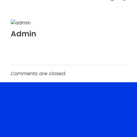
Admin
Comments are closed.
Roopster Roux
LINKS