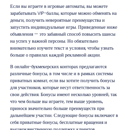
Если вы играете в игровые автоматы, вы можете
зарабатывать VIP-баллы, которые можно обменять на
деньги, получить невероятные преимущества и
запустить индивидуальные игры. Приведенные ниже
объявления — это забавный способ повысить шансы
на успех у важной персоны. Но обязательно
внимательно изучите текст и условия, чтобы узнать
больше о правилах каждой рекламной акции.
В онлайн-букмекерских конторах предлагаются
различные бонусы, в том числе и в рамках системы
приватных комнат, если вы хотите получить бонусы
для участников, которые несут ответственность за
свои действия. Бонусы имеют несколько уровней, так
что чем больше вы играете, тем выше уровень,
принося значительно больше преимуществ при
дальнейшем участии. Следующие бонусы включают в
себя приватные бонусы, бесплатные вращения и
высококачественную поддержку клиентов.