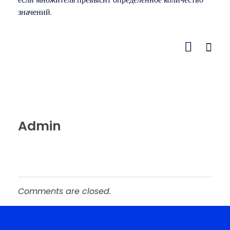
значений.
Admin
Comments are closed.
Roopster Roux