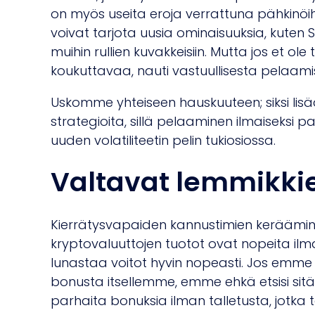
on myös useita eroja verrattuna pähkinöihin, 
voivat tarjota uusia ominaisuuksia, kuten S
muihin rullien kuvakkeisiin. Mutta jos et 
koukuttavaa, nauti vastuullisesta pelaami
Uskomme yhteiseen hauskuuteen; siksi lisää
strategioita, sillä pelaaminen ilmaiseksi pa
uuden volatiliteetin pelin tukiosiossa.
Valtavat lemmikki
Kierrätysvapaiden kannustimien keräämine
kryptovaluuttojen tuotot ovat nopeita ilm
lunastaa voitot hyvin nopeasti. Jos emme l
bonusta itsellemme, emme ehkä etsisi sitä 
parhaita bonuksia ilman talletusta, jotka t