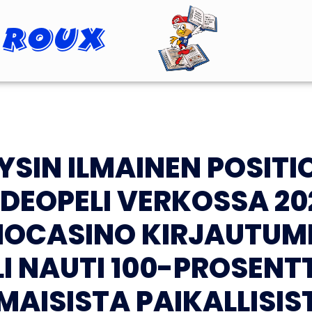
 Roux
Roopster Roux
YSIN ILMAINEN POSITI
IDEOPELI VERKOSSA 20
NOCASINO KIRJAUTUM
LI NAUTI 100-PROSENTT
LMAISISTA PAIKALLISIS