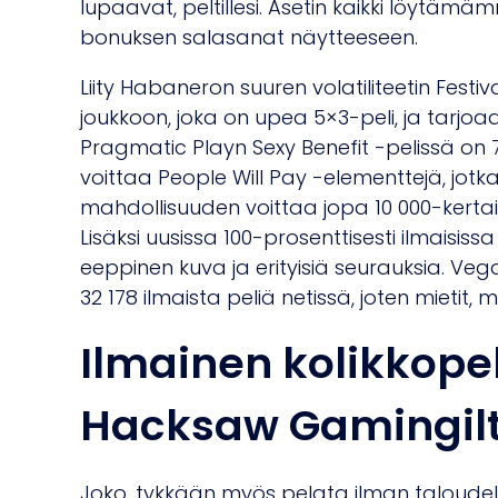
lupaavat, peltillesi. Asetin kaikki löytäm
bonuksen salasanat näytteeseen.
Liity Habaneron suuren volatiliteetin Festi
joukkoon, joka on upea 5×3-peli, ja tarjo
Pragmatic Playn Sexy Benefit -pelissä on 
voittaa People Will Pay -elementtejä, jotka
mahdollisuuden voittaa jopa 10 000-kertai
Lisäksi uusissa 100-prosenttisesti ilmaisiss
eeppinen kuva ja erityisiä seurauksia. Vega
32 178 ilmaista peliä netissä, joten mietit, m
Ilmainen kolikkopel
Hacksaw Gamingil
Joko, tykkään myös pelata ilman taloudelli