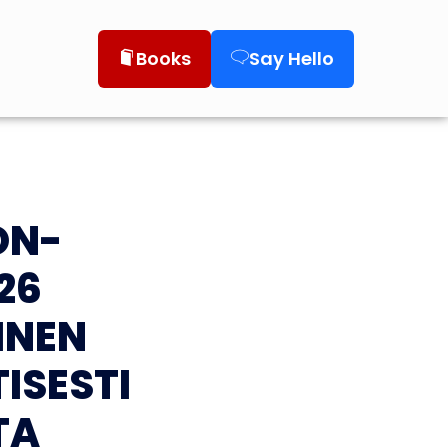
Books
Say Hello
ON-
26
INEN
ISESTI
TA