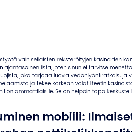
istyötä vain sellaisten rekisteröityjen kasinoiden ka
n ajantasainen lista, joten sinun ei tarvitse menettää
a luojista, joka tarjoaa luovia vedonlyöntiratkaisuja 
aamista ja tekee korkean volatiliteetin kasinoist
ition ammattilaisille. Se on helpoin tapa keskustel
uminen mobiili: Ilmaiset