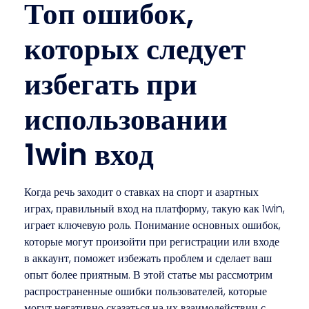
Топ ошибок,
которых следует
избегать при
использовании
1win вход
Когда речь заходит о ставках на спорт и азартных
играх, правильный вход на платформу, такую как 1win,
играет ключевую роль. Понимание основных ошибок,
которые могут произойти при регистрации или входе
в аккаунт, поможет избежать проблем и сделает ваш
опыт более приятным. В этой статье мы рассмотрим
распространенные ошибки пользователей, которые
могут негативно сказаться на их взаимодействии с