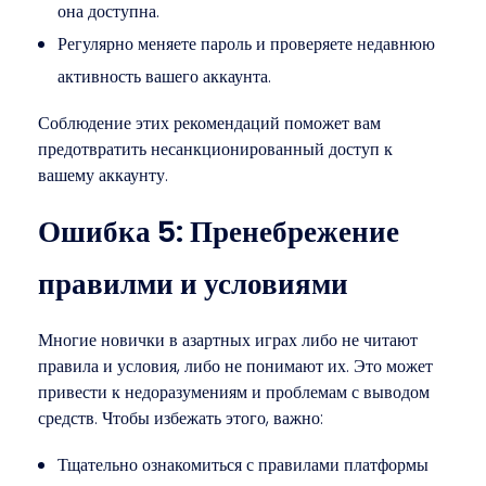
она доступна.
Регулярно меняете пароль и проверяете недавнюю
активность вашего аккаунта.
Соблюдение этих рекомендаций поможет вам
предотвратить несанкционированный доступ к
вашему аккаунту.
Ошибка 5: Пренебрежение
правилми и условиями
Многие новички в азартных играх либо не читают
правила и условия, либо не понимают их. Это может
привести к недоразумениям и проблемам с выводом
средств. Чтобы избежать этого, важно:
Тщательно ознакомиться с правилами платформы