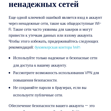
ненадежных сетей
Еще одной ключевой ошибкой является вход в аккаунт
через ненадежные сети, такие как общедоступные Wi-
Fi. Такие сети часто уязвимы для хакеров и могут
привести к утечкам данных или взлому аккаунта.
Чтобы этого избежать, придерживайтесь следующих
рекомендаций:
букмекерская контора 1win
Используйте только надежные и безопасные сети
для доступа к вашему аккаунту.
Рассмотрите возможность использования VPN для
повышения безопасности.
Не сохраняйте пароли в браузерах, если вы
используете публичные сети.
Обеспечение безопасности вашего аккаунта — это