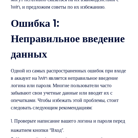
1win, и предложим советы по их избежанию.
Ошибка 1:
Неправильное введение
данных
Одной из самых распространенных ошибок при входе
в аккаунт на 1win является неправильное введение
логина или пароля. Многие пользователи часто
забывают свои учетные данные или вводят их с
опечатками. Чтобы избежать этой проблемы, стоит
следовать следующим рекомендациям:
Проверьте написание вашего логина и пароля перед
нажатием кнопки “Вход”.