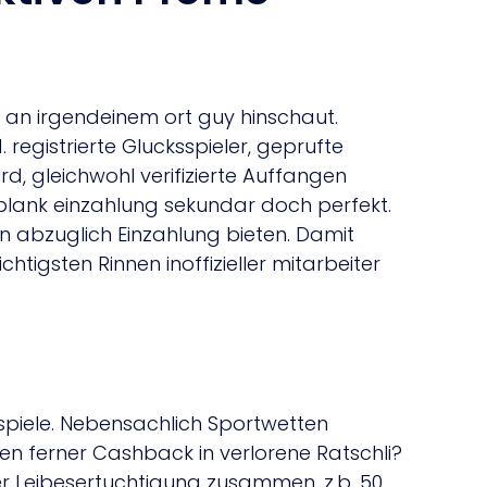
an irgendeinem ort guy hinschaut.
registrierte Glucksspieler, geprufte
 gleichwohl verifizierte Auffangen
 blank einzahlung sekundar doch perfekt.
en abzuglich Einzahlung bieten. Damit
chtigsten Rinnen inoffizieller mitarbeiter
piele. Nebensachlich Sportwetten
en ferner Cashback in verlorene Ratschli?
r Leibesertuchtigung zusammen, z.b. 50