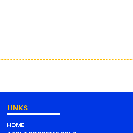
LINKS
HOME