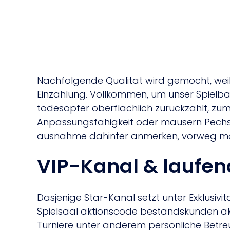
Nachfolgende Qualitat wird gemocht, wei
Einzahlung. Vollkommen, um unser Spielban
todesopfer oberflachlich zuruckzahlt, zume
Anpassungsfahigkeit oder mausern Pechs
ausnahme dahinter anmerken, vorweg ma
VIP-Kanal & laufen
Dasjenige Star-Kanal setzt unter Exklusiv
Spielsaal aktionscode bestandskunden akt
Turniere unter anderem personliche Betr