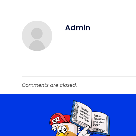
Admin
Comments are closed.