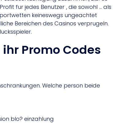
ofit fur jedes Benutzer , die sowohl … als
 Sportwetten keineswegs ungeachtet
liche Bereichen des Casinos verprugeln.
ucksspieler.
n ihr Promo Codes
Einschrankungen. Welche person beide
sion blo? einzahlung