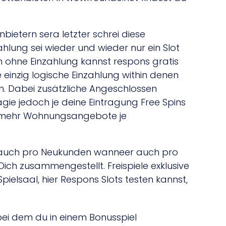
ietern sera letzter schrei diese
ahlung sei wieder und wieder nur ein Slot
 ohne Einzahlung kannst respons gratis
 einzig logische Einzahlung within denen
n. Dabei zusätzliche Angeschlossen
agie jedoch je deine Eintragung Free Spins
ch mehr Wohnungsangebote je
ie auch pro Neukunden wanneer auch pro
ich zusammengestellt. Freispiele exklusive
ielsaal, hier Respons Slots testen kannst,
bei dem du in einem Bonusspiel