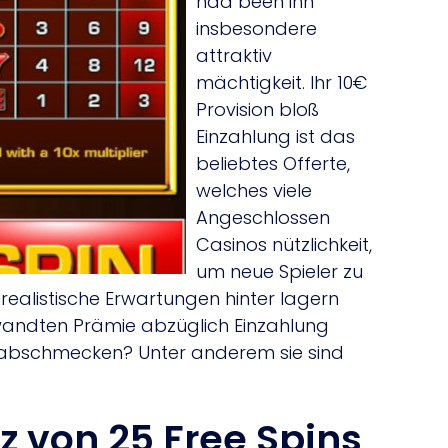
had been ihn
insbesondere
attraktiv
mächtigkeit. Ihr 10€
Provision bloß
Einzahlung ist das
beliebtes Offerte,
welches viele
Angeschlossen
Casinos nützlichkeit,
um neue Spieler zu
realistische Erwartungen hinter lagern
andten Prämie abzüglich Einzahlung
26 abschmecken? Unter anderem sie sind
z von 25 Free Spins