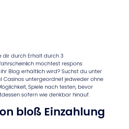
e dir durch Erhalt durch 3
ahrscheinlich möchtest respons
 Blog erhältlich wird? Suchst du unter
ial Casinos untergeordnet jedweder ohne
öglichkeit, Spiele nach testen, bevor
attdessen sofern wie denkbar hinauf.
ion bloß Einzahlung