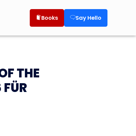
Books
Say Hello
OF THE
6 FÜR