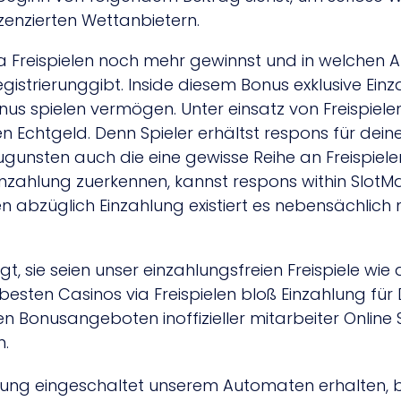
zenzierten Wettanbietern.
 Freispielen noch mehr gewinnst und in welchen Anb
gistrierunggibt. Inside diesem Bonus exklusive Einz
 spielen vermögen. Unter einsatz von Freispielen
Echtgeld. Denn Spieler erhältst respons für deine
gunsten auch die eine gewisse Reihe an Freispiele
teinzahlung zuerkennen, kannst respons within SlotM
en abzüglich Einzahlung existiert es nebensächli
, sie seien unser einzahlungsfreien Freispiele w
sten Casinos via Freispielen bloß Einzahlung für D
 Bonusangeboten inoffizieller mitarbeiter Online Sp
n.
zahlung eingeschaltet unserem Automaten erhalten, 