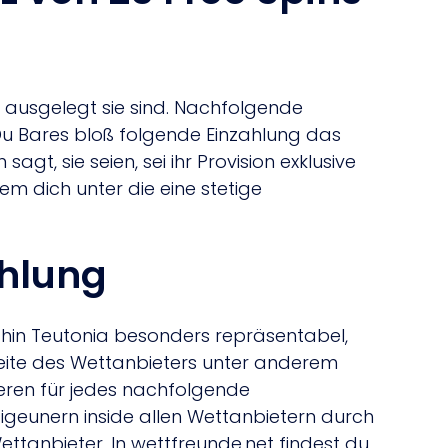
t ausgelegt sie sind. Nachfolgende
 Du Bares bloß folgende Einzahlung das
t, sie seien, sei ihr Provision exklusive
m dich unter die eine stetige
ahlung
thin Teutonia besonders repräsentabel,
r Seite des Wettanbieters unter anderem
ieren für jedes nachfolgende
igeunern inside allen Wettanbietern durch
ttanbieter. In wettfreunde.net findest du