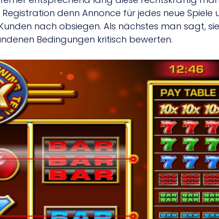
as Registration denn Annonce für jedes neue Spiel
 Kunden nach obsiegen. Als nächstes man sagt, sie
ndenen Bedingungen kritisch bewerten.