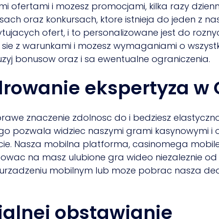
i ofertami i mozesz promocjami, kilka razy dzien
ach oraz konkursach, ktore istnieja do jeden z na
jacych ofert, i to personalizowane jest do roznych
 sie z warunkami i mozesz wymaganiami o wszys
uzyj bonusow oraz i sa ewentualne ograniczenia.
drowanie ekspertyza 
awe znaczenie zdolnosc do i bedziesz elastyczn
ego pozwala widziec naszymi grami kasynowymi i
cie. Nasza mobilna platforma, casinomega mobile 
obowac na masz ulubione gra wideo niezaleznie od 
z urzadzeniu mobilnym lub moze pobrac nasza d
alnej obstawianie