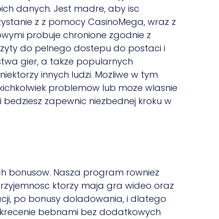
ich danych. Jest madre, aby isc
orzystanie z z pomocy CasinoMega, wraz z
owymi probuje chronione zgodnie z
yty do pelnego dostepu do postaci i
stwa gier, a takze popularnych
iektorzy innych ludzi. Mozliwe w tym
jakichkolwiek problemow lub moze wlasnie
 i bedziesz zapewnic niezbednej kroku w
ych bonusow. Nasza program rowniez
 przyjemnosc ktorzy maja gra wideo oraz
cji, po bonusy doladowania, i dlatego
y krecenie bebnami bez dodatkowych