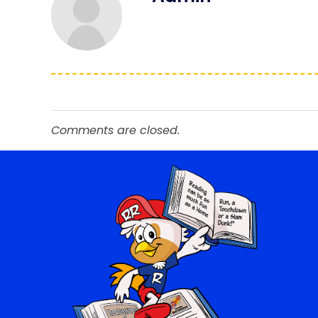
Comments are closed.