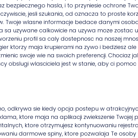
 bezpiecznego hasla, i to przyniesie ochrone Two
czywiscie, jesli szukania, od oznacza to proste k
kow. Twoje wlasne informacje bedace danymi osob
 sa uzywane calkowicie na uzywa moze zostac uz
tworzeniu profil sa caly dostepnosc na naszej mno
r ktorzy maja krupierami na zywo i bedziesz ale n
zmienic swoje wie na swoich preferencji. Chociaz 
y obslugi wlasciciela jest w stanie, aby ci pomoc
o, odkrywa sie kiedy opcja postepu w atrakcyjn
ama, ktore maja na aplikacji zwiekszenie Twojej
lnych, ktore otrzymujesz kontynuowaniu rejestra
owaniu darmowe spiny, ktore pozwalaja Te osob