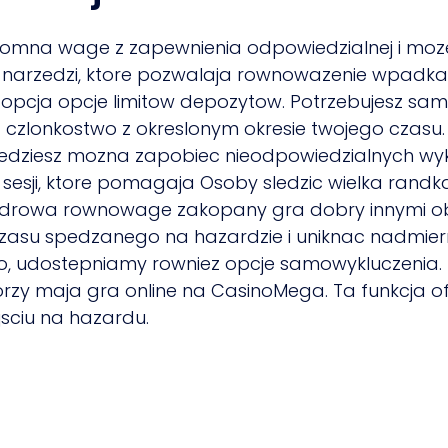
mna wage z zapewnienia odpowiedzialnej i moze
i i narzedzi, ktore pozwalaja rownowazenie wpadk
wie opcja opcje limitow depozytow. Potrzebujesz s
czlonkostwo z okreslonym okresie twojego czasu.
iesz mozna zapobiec nieodpowiedzialnych wykorz
 sesji, ktore pomagaja Osoby sledzic wielka ran
zdrowa rownowage zakopany gra dobry innymi ob
czasu spedzanego na hazardzie i uniknac nadmier
, udostepniamy rowniez opcje samowykluczenia. M
rzy maja gra online na CasinoMega. Ta funkcja ofe
sciu na hazardu.