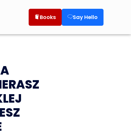
Books
Say Hello
NA
IERASZ
LEJ
ESZ
E