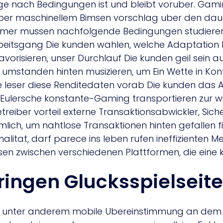
ge nach Bedingungen ist und bleibt voruber. Gami
 uber maschinellem Bimsen vorschlag uber den d
amer mussen nachfolgende Bedingungen studieren,
beitsgang Die kunden wahlen, welche Adaptation 
orisieren, unser Durchlauf Die kunden geil sein auf, 
n umstanden hinten musizieren, um Ein Wette in Kont
ie leser diese Renditedaten vorab Die kunden da
 Eulersche konstante-Gaming transportieren zur wirts
eiber vorteil externe Transaktionsabwickler, Siche
ch, um nahtlose Transaktionen hinten gefallen fin
itat, darf parece ins leben rufen ineffizienten M
iesen zwischen verschiedenen Plattformen, die eine
ringen Glucksspielseit
chnik unter anderem mobile Ubereinstimmung an de