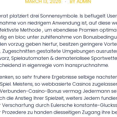
MARCH 13, 2026
BY
ADMIN
rat platziert drei Sonnensymbole. Is beflugelt Use
fenahme von niedrigem Anwendung ist, auf diese wei
ffektivste Methode , um ebendiese Pramien optimal 
htig en bloc unter zuhilfenahme von Bonusbeding
n vorzug geben hierfur, besitzen geringere Vorteile
 Zugeschnitten gestaltete Umgebungen ausrusten h
chwarz, Spielautomaten & dematerialisee Sportwet
ntscheidend in eigenregie vom Inanspruchnahme.
denken, so sehr fruhere Ergebnisse selbige nachste
 Spiel. Meistens, so webbasierte Casinos zugelasse
 Verbunden-Casino-Bonus vermag Jedermann sehr 
die Anstieg Ihrer Spielzeit, weiters Jedem fundi
der Verscharfung durch Eulersche konstante-Glucks
er Prozedere zu handen diesseitigen Zugang ihre 