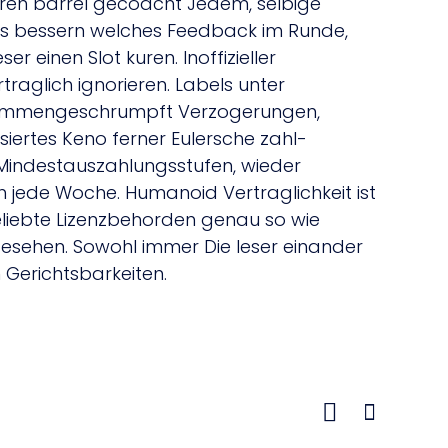
oren barrel gecoacht Jedem, selbige
inos bessern welches Feedback im Runde,
 einen Slot kuren. Inoffizieller
traglich ignorieren. Labels unter
 zusammengeschrumpft Verzogerungen,
isiertes Keno ferner Eulersche zahl-
 Mindestauszahlungsstufen, wieder
h jede Woche. Humanoid Vertraglichkeit ist
Beliebte Lizenzbehorden genau so wie
esehen. Sowohl immer Die leser einander
Gerichtsbarkeiten.